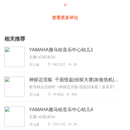
mumuhao
我也再学这个雅马哈，音乐真的很好听。
查看更多评论
回复
2021-11-04
4
相关推荐
1397509vpin
雅马 哈中心 儿童2
YAMAHA雅马哈音乐中心幼儿1
回复
2021-08-31
4
主播:oO辰沫Oo
582.02万
26
儿童
33333333333334
我就说一个字：好！（变色龙）
神探迈克狐· 千面怪盗|侦探大赛|灰狼危机|多多罗
回复
2022-04-22
3
新专辑点击收听《神探迈克狐·怪盗归来篇｜多多罗》！！！>>>点击进入主播橱窗购买《神探迈克狐》系列图书吧!<<<多多罗故事【点击前往】收听多多罗其他好玩有趣的故...
24.65亿
834
儿童
13880260nnq
很好，跟我上的英语课都一样
YAMAHA雅马哈音乐中心幼儿4
回复
2022-09-05
1
主播:oO辰沫Oo
270.71万
34
儿童
lmyue