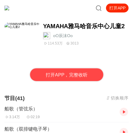
打开APP
YAMAHA雅马哈音乐中心儿童2
oO辰沫Oo
114.53万
3013
打
开
A
P
P，完整收听
节目(41)
切换顺序
船歌（管弦乐）
3.14万
02:19
船歌（双排键电子琴）