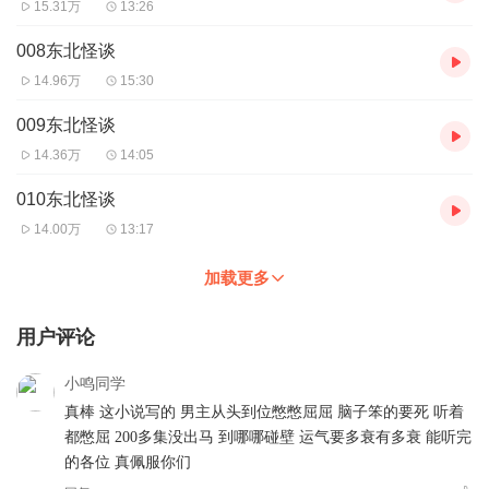
15.31万
13:26
008东北怪谈
14.96万
15:30
009东北怪谈
14.36万
14:05
010东北怪谈
14.00万
13:17
加载更多
用户评论
小鸣同学
真棒 这小说写的 男主从头到位憋憋屈屈 脑子笨的要死 听着
都憋屈 200多集没出马 到哪哪碰壁 运气要多衰有多衰 能听完
的各位 真佩服你们