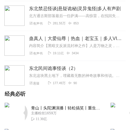
忧伤的保暖裤
东北禁忌怪谈|悬疑诡秘|灵异鬼怪|多人有声剧
说实话，这是我听过的最气人的小说，没有之一
北方通古斯部落最后一任萨满——高惊雷，在找回失传的萨满人偶途中发生的种种故事
281.55万
853
有声书
回复
2020-04-29
10
丿雨丶晨
蛊真人｜大爱仙尊｜热血｜老宝玉｜多人VIP免费有声剧
不错哦，还有30集怎么听啊？
内容简介【黑暗文反派流封神之作】人是万物之灵，蛊是天地真精。一个穿越者不断重生的故事。一个养蛊、炼蛊、用蛊的奇特世界。配音组（男角色）老宝玉旁白...
19.11亿
3434
有声书
回复
2019-12-31
9
存一世牛逼
东北民间诡事怪谈（2）
这算是烂尾了吧有没有续集呀
东北这块黑土地下，埋藏着无数的神奇故事和传说。上了年头的棒槌（人参），必须用铜钱红绳绑上，否则就会跑掉，百年以上的棒槌甚至会化形跑到村里和孩子们玩过家家。神秘的...
177.49万
90
悬疑
回复
2022-05-08
8
经典必听
听友238059466
对主播还是很满意的，对这书简直是无语了，这应该是我看
青山丨头陀渊演播丨轻松搞笑丨重生穿越丨古代权谋丨VIP免费 | 多人有声剧
过最弱的主角没有之一，看了两百集主角还像一个猪一样
主播粉丝1659万
11.36亿
回复
2020-05-30
8