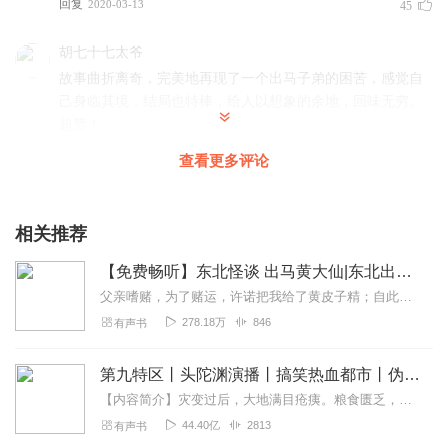
回复
2020-03-13
45
胡七十七太爷
故事曲折离奇，完美地再现了一个出马子弟的困苦，感觉自
己身临其境，结局也特棒，给人以想象的余地，回味无穷。
超赞！
回复
2020-01-12
20
查看更多评论
小飞侠Griezmann
我觉得吧这小说挺不错的，听着也上瘾，在不知不觉中就能
相关推荐
听几十集，我一般都是晚上睡觉的时候听，但是吧听着听着
【免费畅听】东北怪谈 出马黄大仙|东北出马仙|悬疑
就停不下来了，小说写的不错，主角也确实有点衰，听到三
百多集可算出马了，不错，主播加油！
父亲嗜赌，为了赌运，许诺把我给了黄皮子精；自此我和黄皮子结下了机缘。大学毕业后，进入东北林场工作后，什么鬼吹灯、走马仙儿、黄皮子拜人、深山老墓，深山老林几乎”...
278.18万
846
有声书
回复
2020-03-24
11
因莫124521878
第九特区丨头陀渊演播丨搞笑热血都市丨伪戒丨VIP免费多人有声剧
听得很过瘾
【内容简介】灾变过后，大地满目疮痍。粮食匮乏，资源紧俏，局势混乱……一位从待规划区杀出来的青年，背对着漫天黄沙，孤身来到九区谋生，却不曾想偶然结识三五好友，一念...
44.40亿
2813
有声书
回复
2019-11-25
11