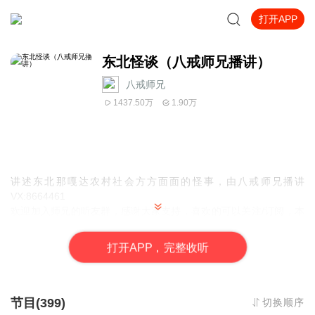
打开APP
东北怪谈（八戒师兄播讲）
八戒师兄_
1437.50万
1.90万
讲述东北那嘎达农村社会方方面面的怪事，由八戒师兄播讲
VX:8664461
欢迎加入师兄的听友群，感谢大家支持，喜欢的可以关注/订阅，本
书免费版400集已录完，全集430集。
打
开
A
P
P，完整收听
节目(399)
切换顺序