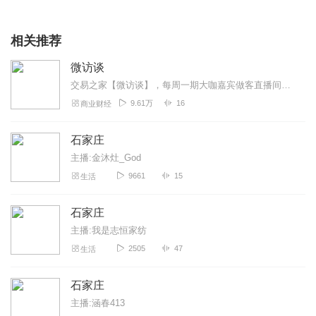
相关推荐
微访谈
交易之家【微访谈】，每周一期大咖嘉宾做客直播间，为广大交易员朋友答疑解惑，更多直播精彩内容，欢迎关注交易之家官方微信号：ejia_com
9.61万
16
商业财经
石家庄
主播:金沐灶_God
9661
15
生活
石家庄
主播:我是志恒家纺
2505
47
生活
石家庄
主播:涵春413