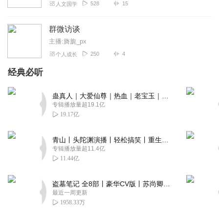
528
15
人文国学
群微访谈
主播:旖旎_px
250
4
个人成长
经典必听
蛊真人｜大爱仙尊｜热血｜老宝玉｜多人VIP免费有声剧
专辑播放量超19.1亿
19.17亿
青山丨头陀渊演播丨轻松搞笑丨重生穿越丨古代权谋丨VIP免费 | 多人有声剧
专辑播放量超11.4亿
11.44亿
盗墓笔记 全8部丨豪华CV版丨苏尚卿&边江 领衔 多人有声剧丨冠声文化丨南派三叔
最近一周更新
1958.33万