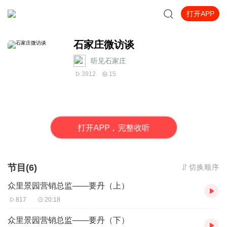
打开APP
石家庄微访谈
听见石家庄
3912
15
打
开
A
P
P，完整收听
节目(6)
切换顺序
众里景园营销总监——要丹（上）
817
20:18
众里景园营销总监——要丹（下）