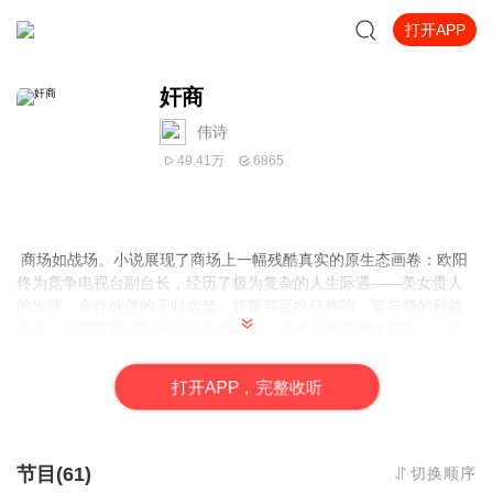
打开APP
奸商
伟诗
49.41万
6865
商场如战场。小说展现了商场上一幅残酷真实的原生态画卷：欧阳
佟为竞争电视台副台长，经历了极为复杂的人生际遇——美女贵人
的出现，合作伙伴的无耻贪婪、背叛甚至疯狂构陷，官与商的利益
勾连，与盟友甚或敌手间的情色周旋，道德底线的屡次突破……是
蜕变？是堕落？是新生？谁是笑到最后的赢家？《奸商》将为你一
一揭开谜底。
打
开
A
P
P，完整收听
节目(61)
切换顺序