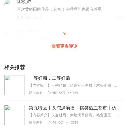
冰雾_d7
喜欢黄晓阳的作品，真实！主播播的也很有感觉
回复
2019-10-12
0
愛美食的家伙
书是好书，播的略有不足。
查看更多评论
回复
2023-04-02
0
相关推荐
一等奸商，二等奸后
【内容简介】一朝穿越，黑道女王变成了木头小姐，顶着单纯的皮，做着阴险的事。白莲花妹妹来抢皇子未婚夫？渣男送你不谢！花魁后娘逼她代嫁敌国当人质？帮你找到旧情人牵红...
551.72万
359
有声书
第九特区丨头陀渊演播丨搞笑热血都市丨伪戒丨VIP免费多人有声剧
【内容简介】灾变过后，大地满目疮痍。粮食匮乏，资源紧俏，局势混乱……一位从待规划区杀出来的青年，背对着漫天黄沙，孤身来到九区谋生，却不曾想偶然结识三五好友，一念...
44.40亿
2813
有声书