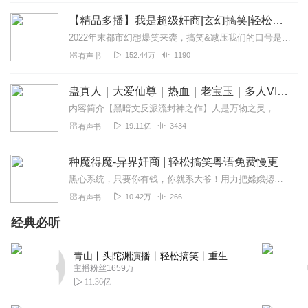
【精品多播】我是超级奸商|玄幻搞笑|轻松爆爽|VIP免费
2022年末都市幻想爆笑来袭，搞笑&减压我们的口号是：搞钱！搞钱！搞钱！【新品限时免费】每日12点准时更新五集2022年12月12日-2023年1月12日免费收...
152.44万
1190
有声书
蛊真人｜大爱仙尊｜热血｜老宝玉｜多人VIP免费有声剧
内容简介【黑暗文反派流封神之作】人是万物之灵，蛊是天地真精。一个穿越者不断重生的故事。一个养蛊、炼蛊、用蛊的奇特世界。配音组（男角色）老宝玉旁白...
19.11亿
3434
有声书
种魔得魔-异界奸商 | 轻松搞笑粤语免费慢更
黑心系统，只要你有钱，你就系大爷！用力把嫦娥摁了进去。“来年，我要收获无数嫦娥！”专业种植，培养，租借，出售，回收一切神魔，一条龙服务。凡间：武道、先天、筑基、...
10.42万
266
有声书
经典必听
青山丨头陀渊演播丨轻松搞笑丨重生穿越丨古代权谋丨VIP免费 | 多人有声剧
主播粉丝1659万
11.36亿