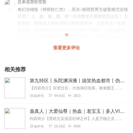
且来花里听笙歌
奇幻当铺版《神探狄仁杰》，高冷+贱萌双男主破案模式全线
开启！ 人、妖、魅、魔、神！共演繁华大唐的芸芸众生！ 大
唐洛阳，刚修成人形的灵蛇公蛎混迹市井，无意撞见一起离
奇血案，阴差阳错成了当铺忘尘阁的半个掌柜，与身份神秘
冷若如冰的英俊男子毕岸共同经营当铺。 本书真的是超高配
置，演播后期都超级棒，全是优秀的耳熟能详的主播！
查看更多评论
回复
2022-02-24
1
灼灼其华_n1
相关推荐
听第一部的时候已经是一年多前 之后经过漫长的等待才等来
第九特区丨头陀渊演播丨搞笑热血都市丨伪戒丨VIP免费多人有声剧
之后的三部 真的是太好了 小说制作精良 主播们个个都是大
咖 声音塑造的贴合人物形象 期待更多的优良作品
【内容简介】灾变过后，大地满目疮痍。粮食匮乏，资源紧俏，局势混乱……一位从待规划区杀出来的青年，背对着漫天黄沙，孤身来到九区谋生，却不曾想偶然结识三五好友，一念...
44.41亿
2813
有声书
回复
2020-04-24
1
云游_y2
蛊真人｜大爱仙尊｜热血｜老宝玉｜多人VIP免费有声剧
很好听 书写得好 读得也很棒
内容简介【黑暗文反派流封神之作】人是万物之灵，蛊是天地真精。一个穿越者不断重生的故事。一个养蛊、炼蛊、用蛊的奇特世界。配音组（男角色）老宝玉旁白...
19.13亿
3434
有声书
回复
2022-06-25
0