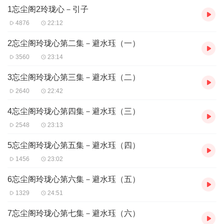
1忘尘阁2玲珑心－引子
边侦破一起起神秘的当物案件，一边找寻解药秘方。公蛎在毕岸的
正气熏陶下逐渐成长，当他决心做一个好掌柜时，却发现他一直暗
4876
22:12
恋却了无音讯的“丁香花”姑娘，在一个最不可能出现的地方对他微
笑……
2忘尘阁玲珑心第二集－避水珏（一）
避水珏、窨谶鼓、无心镜、琅玕珠、乌玄晶……更多宝物带来的，
3560
23:14
不是拨云见雾的真相，而是迷雾重重的阴谋。
3忘尘阁玲珑心第三集－避水珏（二）
【作者简介】
2640
22:42
海的温度，原名徐爱丽，洛阳人，现居广东肇庆，天涯社区认证写
手，雁北堂文学社成员。典型双鱼座，爱读书，喜幻想，兴趣博
4忘尘阁玲珑心第四集－避水珏（三）
杂，泛而不精；为人胆小本分，性格随和乐观，不贪恋，不妄求，
自谓“积极的悲观主义者”。已出版“闻香榭”系列四部曲。
2548
23:13
5忘尘阁玲珑心第五集－避水珏（四）
1456
23:02
6忘尘阁玲珑心第六集－避水珏（五）
1329
24:51
7忘尘阁玲珑心第七集－避水珏（六）