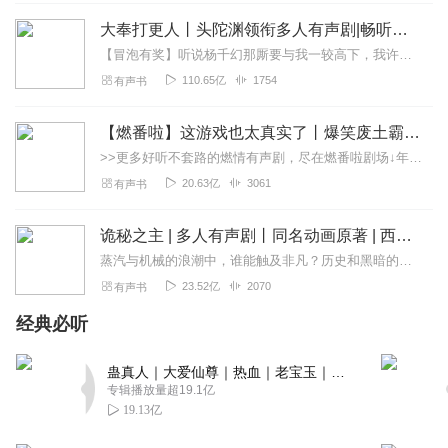
泩洳嗄埖Summer
大奉打更人丨头陀渊领衔多人有声剧|畅听全集|王鹤棣、田曦薇主演影视剧原著|卖报小郎君
好好听，没白花钱！是莱兮吗？主播演播的特别到位！
【冒泡有奖】听说杨千幻那厮要与我一较高下，我许七安要开始装叉了！快进入声音播放页戳下方输入框，冒个泡偷偷告诉我，我要用哪些诗词才能胜过他？说得好的，有赏！202...
110.65亿
1754
有声书
回复
2019-11-12
0
绯红喵
【燃番啦】这游戏也太真实了丨爆笑废土霸榜神作丨紫襟剧社制作
第十集有问题，只有1分钟，不修复吗？
>>更多好听不套路的燃情有声剧，尽在燃番啦剧场↓年度重磅推荐本专辑为VIP免费专辑每天上午10点5集更新，订阅可以听到最新内容哦！每周抽一个专辑五星优质评论送...
20.63亿
3061
有声书
回复
2020-02-27
2
荟_5y
诡秘之主 | 多人有声剧丨同名动画原著 | 西幻克苏鲁 | 乌贼作品
唯一的缺点是人物说话声音太小，旁白声音大很清晰，所以
蒸汽与机械的浪潮中，谁能触及非凡？历史和黑暗的迷雾里，又是谁在耳语？我从诡秘中醒来，睁眼看见这个世界：枪械，大炮，巨舰，飞空艇，差分机；魔药，占卜，诅咒，倒吊人...
说话声有时候会听不见
23.52亿
2070
有声书
回复
2023-10-29
1
经典必听
蛊真人｜大爱仙尊｜热血｜老宝玉｜多人VIP免费有声剧
专辑播放量超19.1亿
19.13亿