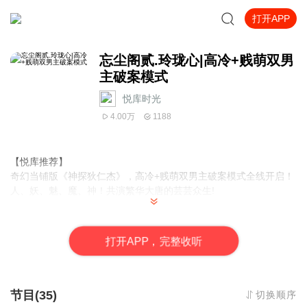
打开APP
忘尘阁贰.玲珑心|高冷+贱萌双男
主破案模式
悦库时光
4.00万
1188
【悦库推荐】
奇幻当铺版《神探狄仁杰》，高冷+贱萌双男主破案模式全线开启！
人、妖、魅、魔、神！共演繁华大唐的芸芸众生!
【内容简介】
大唐传奇系列已出版了《闻香榭》系列。《忘尘阁》系列是大唐传
打
开
A
P
P，完整收听
奇的第二部曲，也可视作《闻香榭》前传。
本书“忘尘阁”第二部《玲珑心》，讲述了一个人神魔混居的传奇时
代。
繁华的大唐洛阳，胆小怕事的灵蛇公蛎被迫与流落人间的龙子毕岸
节目(35)
切换顺序
共同经营起一家破败的当铺。他们身上所中的奇毒无药可解，只能