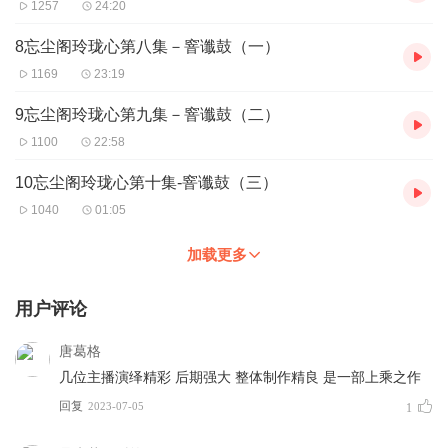
1257
24:20
8忘尘阁玲珑心第八集－窨谶鼓（一）
1169
23:19
9忘尘阁玲珑心第九集－窨谶鼓（二）
1100
22:58
10忘尘阁玲珑心第十集-窨谶鼓（三）
1040
01:05
加载更多
用户评论
唐葛格
几位主播演绎精彩 后期强大 整体制作精良 是一部上乘之作
回复
2023-07-05
1