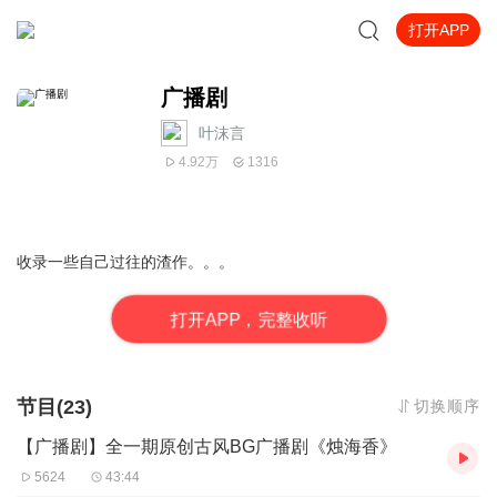
打开APP
广播剧
叶沫言
4.92万
1316
收录一些自己过往的渣作。。。
打
开
A
P
P，完整收听
节目(23)
切换顺序
【广播剧】全一期原创古风BG广播剧《烛海香》
5624
43:44