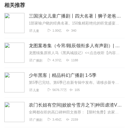
相关推荐
三国演义儿童广播剧丨四大名著丨狮子老爸历史故事
1部家喻户晓的经典名著。150集精彩绝伦的听觉盛宴。听名著，和听故事一样精彩！一起聆听耳朵里的三国故事，感悟中华经典！
1.00亿
340
儿童
龙图案卷集（今宵/顾辰领衔多人有声剧）| 探案
龙图续集原班人马《黑风城战记》<<点击收听【内容简介】《龙图案卷集》是由耳雅根据古典名著《三侠五义》（又叫七五）改编所写的网络小说，主要讲述的是鼠（白玉堂）...
4.37亿
1188
广播剧
少年黑客｜精品科幻广播剧 1-5季
第5季已完结。第6季已在新专辑中发布。请移步新专辑：《少年黑客第6季——量子行动与差分机的网军灭绝计划》第5季的故事我们讲到核潜艇在大爆炸之后不见踪影，GMK也...
5676.77万
105
儿童
农门长姐有空间|姣姣兮雪月之下|种田虐渣VIP免费
全网都在听的高口碑种田文推荐：【限时免费】农家小福女|姣姣兮郁雨竹|全网最快寒门大俗人|姣姣兮杜骁|萌宝女强古言爽文魏晋干饭人未删减全网最快|农家小福...
3.45亿
2159
广播剧