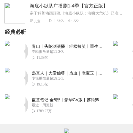
海底小纵队广播剧1-4季【官方正版】
亲子科普动画顶流《海底小纵队：海啸大危机》已准备就绪，邀您开启全家总动员！5月1日，电影院见！上新推荐戳《海底小纵队第九季》，抢先收听第九季全新故事！《海底小...
1.37亿
222
儿童
经典必听
青山丨头陀渊演播丨轻松搞笑丨重生穿越丨古代权谋丨VIP免费 | 多人有声剧
专辑播放量超11.3亿
11.38亿
蛊真人｜大爱仙尊｜热血｜老宝玉｜多人VIP免费有声剧
专辑播放量超19.1亿
19.13亿
盗墓笔记 全8部丨豪华CV版丨苏尚卿&边江 领衔 多人有声剧丨冠声文化丨南派三叔
最近一周更新
1789.27万