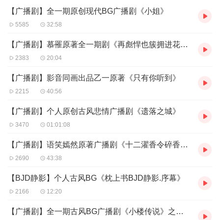
【广播剧】全一期原创现代BG广播剧《小姐》
5585
32:58
【广播剧】慕罹原著全一期剧《再彪悍也簇拥进花海》
2383
20:04
【广播剧】影音同画出品乙一原著《只有你听到》
2215
40:56
【广播剧】个人原创古风悲情广播剧《遗落之城》
3470
01:01:08
【广播剧】语笑嫣然原著广播剧《十二濯香令碎香谍》
2690
43:38
【BJD静影】个人古风BG《枕上书BJD静影.序幕》
2166
12:20
【广播剧】全一期古风BG广播剧《小楼传说》之方轻尘同人《红尘碎》