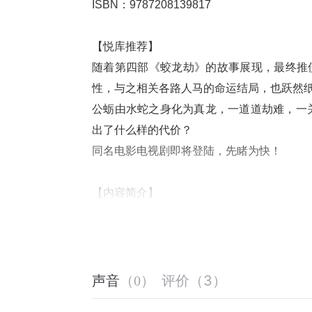
ISBN：9787208139817
【悦库推荐】
随着第四部《蛟龙劫》的故事展现，最终推
性，与之相关各路人马的命运结局，也跃然
公蛎由水蛇之身化为真龙，一道道劫难，一
出了什么样的代价？
同名电影电视剧即将登陆，先睹为快！
【内容简介】
盛唐年间，宰相之子明崇俨名声越来越大，因
丁香花女孩阿意终于出现，却已经感染冥花蛊
同毕岸一起破解洛阳风水八门，巫教被一举消
为避免洛阳众生被没顶之灾的滔天之水，化
评价
（
3
）
声音
（
0
）