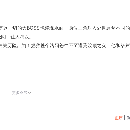
使这一切的大BOSS也浮现水面，两位主角对人处世迥然不同
纸间，让人喟叹。
关关历险。为了拯救整个洛阳苍生不至遭受没顶之灾，他和毕岸
法术高强而被被圣上钦封为“明道长”。并带领众人查捕巫教。
更多全部
，成为“活死人”。胖头意外被杀，公蛎悲痛欲绝，从此发愤图
灭，但结局却出乎所有人的意料，*的敌人原来就在身边。
为龙形的公蛎舍弃浑身灵力，以普通常人之身在人间度过余生…
正序
|