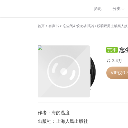
发现
分类
>
>
首页
有声书
忘尘阁4.蛟龙劫|高冷+贱萌双男主破案人
忘
2.4万
VIP仅
0.
作者：海的温度
出版社：上海人民出版社