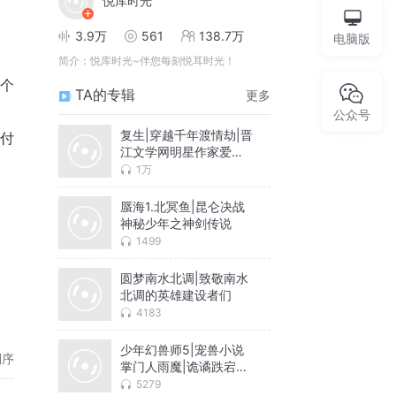
悦库时光
3.9万
561
138.7万
电脑版
简介：
悦库时光~伴您每刻悦耳时光！
的个
TA的专辑
更多
公众号
复生|穿越千年渡情劫|晋
付
江文学网明星作家爱爬
树的鱼
1万
蜃海1.北冥鱼|昆仑决战
神秘少年之神剑传说
1499
圆梦南水北调|致敬南水
北调的英雄建设者们
强，
4183
少年幻兽师5|宠兽小说
…
倒序
掌门人雨魔|诡谲跌宕猎
妖之旅
5279