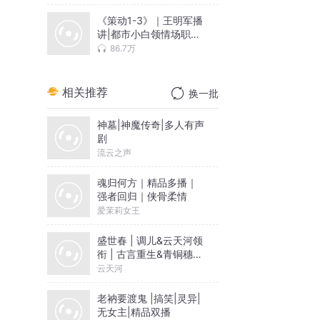
《策动1-3》｜王明军播
观主
讲|都市小白领情场职场
奇遇
86.7万
相关推荐
换一批
神墓|神魔传奇|多人有声
剧
流云之声
魂归何方｜精品多播｜
强者回归｜侠骨柔情
爱茉莉女王
盛世春 | 调儿&云天河领
衔 | 古言重生&青铜穗原
著 | 多人有声剧
云天河
老衲要渡鬼 |搞笑|灵异|
无女主|精品双播