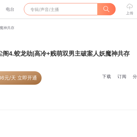
电台
上传
妖魔神共存
尘阁4.蛟龙劫|高冷+贱萌双男主破案人妖魔神共存
下载
订阅
36
元/天 立即开通