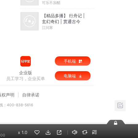
可乐不加醋
【精品多播】 行舟记 |
玄幻奇幻 | 贯通古今
江问寒
手机端
企业版
电脑端
员工学习，企业买单
版权声明
自律承诺
：400-838-5616
x
1.0
:00