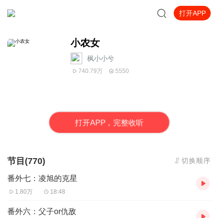
打开APP
小农女
枫小小兮
740.79万
5550
打
开
A
P
P，完整收听
节目(770)
切换顺序
番外七：凌旭的克星
1.80万
18:48
番外六：父子or仇敌