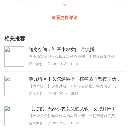
回复
2020-12-25
13
7612345144
查看更多评论
以前听过，书的内容已经忘记了，现在听不进去，还是给主
播点赞。
相关推荐
回复
2021-04-21
8
随身空间：神医小农女|二月演播
婳清欢
燕小释穿越成古代病弱秧子燕小四，上有疼爱她的娘亲，还有三个视她如宝的姐姐。可娘亲唤她儿子，三个姐姐唤她四弟。她何时成了男人？伸手一摸，好在该有的都有。家徒四壁，...
小说还是很好听的，就是听到后面男主不喜欢，不想他们后
3823.45万
607
有声书
面在一起
回复
2021-09-09
7
第九特区丨头陀渊演播丨搞笑热血都市丨伪戒丨VIP免费多人有声剧
【内容简介】灾变过后，大地满目疮痍。粮食匮乏，资源紧俏，局势混乱……一位从待规划区杀出来的青年，背对着漫天黄沙，孤身来到九区谋生，却不曾想偶然结识三五好友，一念...
a艾玛
44.44亿
2813
有声书
主播声音真好听，普通话很标准，播讲的作品很清晰，田田
穿越做了很多利人利己的好事，家和万事兴，剧本真的写的
【完结】天家小农女又谜又飒｜女强种田&穿越有空间｜VIP精品多人有声剧
很好，期待下一本穿越小说，主播辛苦啦，祝你幸福满满，
万事如意👍👍👍👍👍👍👍👍👍👍
【专辑简介】年轻貌美的科研大佬，一朝穿越成了父不祥，娘又疯的野种。家里穷得响铛铛，还有不明势力打压。她撸起袖子智斗极品和恶势力，凭借着专业知识在古代发家致富，...
1226.23万
667
有声书
回复
2021-11-07
6