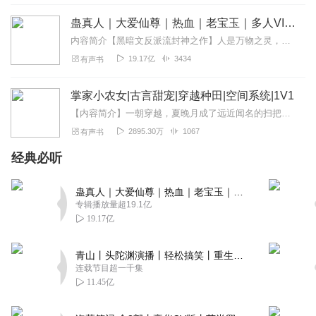
听友371606800
蛊真人｜大爱仙尊｜热血｜老宝玉｜多人VIP免费有声剧
很好听 主播很棒 很喜欢
内容简介【黑暗文反派流封神之作】人是万物之灵，蛊是天地真精。一个穿越者不断重生的故事。一个养蛊、炼蛊、用蛊的奇特世界。配音组（男角色）老宝玉旁白...
19.17亿
3434
有声书
回复
2022-04-30
3
蚂蚁小耳朵
掌家小农女|古言甜宠|穿越种田|空间系统|1V1
喜欢主播的声音，很好听，也喜欢主播的眼光，选择的故事
【内容简介】一朝穿越，夏晚月成了远近闻名的扫把星！她跟爹娘弟妹被偏心的奶奶扫地出门，全家人都只能住破旧的茅草屋，还以为熬不过这个冬天，肯定会被冻死在外面！可是…...
好听，喜欢女主的聪明坚强，喜欢这一家人的友爱互助
2895.30万
1067
有声书
回复
2022-04-18
3
经典必听
1588533qitw
蛊真人｜大爱仙尊｜热血｜老宝玉｜多人VIP免费有声剧
好听！主播辛苦了！文章生动具体，重点突出，比喻贴切。
专辑播放量超19.1亿
19.17亿
回复
2022-04-17
3
青山丨头陀渊演播丨轻松搞笑丨重生穿越丨古代权谋丨VIP免费 | 多人有声剧
吉祥三宝zhy
连载节目超一千集
好好好好好好好好，故事好，主播播的非常好。
11.45亿
回复
2022-01-13
3