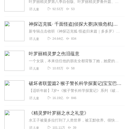
叶罗丽精灵梦第八季自创版、叶罗丽精灵梦番外篇、叶罗丽精灵梦之异世界冒险、十二星座讲解、颜爵冰妃、水默的故事等。叶罗丽战士们在第八季中击败了女王，回忆起了罗丽，打...
92.53万
53
儿童
神探迈克狐· 千面怪盗|侦探大赛|灰狼危机|多多罗
新专辑点击收听《神探迈克狐·怪盗归来篇｜多多罗》！！！>>>点击进入主播橱窗购买《神探迈克狐》系列图书吧!<<<多多罗故事【点击前往】收听多多罗其他好玩有趣的故...
24.64亿
834
儿童
叶罗丽精灵梦之伤泪蕴意
一个女孩，本来信任他的朋友全都背叛了她，她爱的人也背叛了她，她在无意间滑下了一滴晶蓝色的泪水，那是伤泪。她就是伤泪公主。“为什么我们多年的友谊都比不上一个新来...
10.83万
58
儿童
破坏者联盟篇2·猴子警长科学探案记|宝宝巴士故事
【适听年龄】7岁+《猴子警长科学探案记》系列《破坏者联盟篇1·猴子警长科学探案记》>>>《破坏者联盟篇2·猴子警长科学探案记》>>>《破坏者联盟篇3·猴子警长科...
16.19亿
846
儿童
《精灵梦叶罗丽之水之礼堂》
水王子被曼多拉打到了人类世界，被王默收养。很快，水王子就康复了，王默和罗丽陪着她回到了仙境。然后，她们在水王子的宫殿里发现了一个秘密……各位，专辑会到40集的时...
101.11万
39
儿童