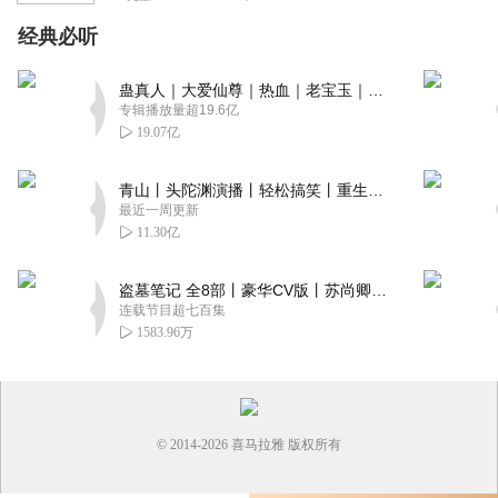
经典必听
蛊真人｜大爱仙尊｜热血｜老宝玉｜多人VIP免费有声剧
专辑播放量超19.6亿
19.07亿
青山丨头陀渊演播丨轻松搞笑丨重生穿越丨古代权谋丨VIP免费 | 多人有声剧
最近一周更新
11.30亿
盗墓笔记 全8部丨豪华CV版丨苏尚卿&边江 领衔 多人有声剧丨冠声文化丨南派三叔
连载节目超七百集
1583.96万
© 2014-
2026
喜马拉雅 版权所有