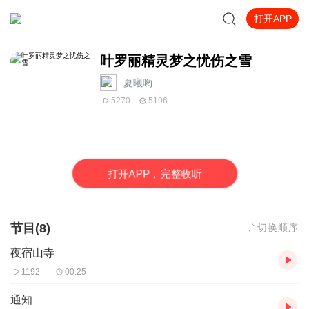
打开APP
叶罗丽精灵梦之忧伤之雪
夏曦哟
5270
5196
打
开
A
P
P，完整收听
节目(8)
切换顺序
夜宿山寺
1192
00:25
通知