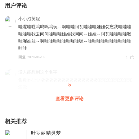
用户评论
小小泡芙妮
哇喔哇喔呜呜呜呜玩～啊哇哇阿瓦哇哇哇娃娃勿忘我哇哇哇
哇哇哇我去问问哇哇哇娃娃我问问～娃娃～阿瓦哇哇哇哇喔
哇喔娃娃～啊哇哇哇哇哇哇喔哇喔～哇哇哇哇哇哇哇哇哇哇
哇哇
回复
2020-06-16
1
没人能想到这个名字
集数🈶️些少 💿💿💿💿💿💿💿💿💿💿💿💿💿💿📀📀📀📀📀📀📀📀
📀📀
回复
2020-04-21
0
查看更多评论
松松公主
还行，只要声音再大点就好了
相关推荐
回复
2021-04-05
0
叶罗丽精灵梦