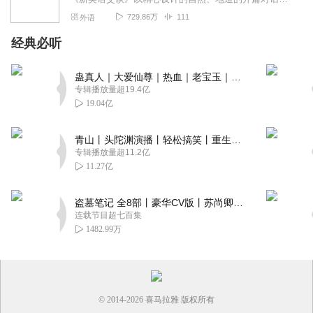
729.86万
111
外语
经典必听
蛊真人｜大爱仙尊｜热血｜老宝玉｜多人VIP免费有声剧
专辑播放量超19.4亿
19.04亿
青山丨头陀渊演播丨轻松搞笑丨重生穿越丨古代权谋丨VIP免费 | 多人有声剧
专辑播放量超11.2亿
11.27亿
盗墓笔记 全8部丨豪华CV版丨苏尚卿&边江 领衔 多人有声剧丨冠声文化丨南派三叔
连载节目超七百集
1482.99万
© 2014-
2026
喜马拉雅 版权所有