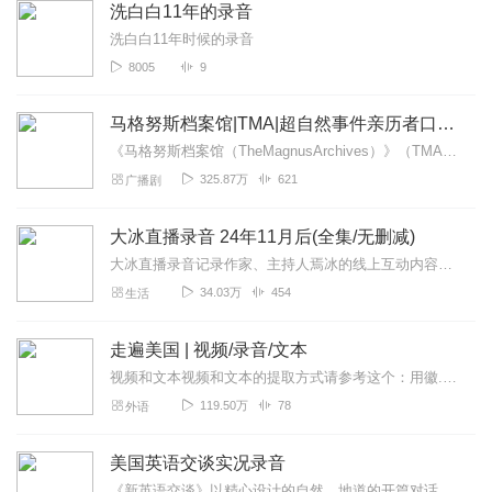
洗白白11年的录音
洗白白11年时候的录音
8005
9
马格努斯档案馆|TMA|超自然事件亲历者口述录音带
《马格努斯档案馆（TheMagnusArchives）》（TMA）是由RustyQuill团队制作的一档周播恐怖虚构播客，探究着马格努斯研究院，一个致力于...
325.87万
621
广播剧
大冰直播录音 24年11月后(全集/无删减)
大冰直播录音记录作家、主持人焉冰的线上互动内容，以“野生、真实、温暖”风格聚焦人生故事、旅行见闻与创作思考。他通过幽默讲述、即兴解析，分享等，回应青年成长困惑，...
34.03万
454
生活
走遍美国 | 视频/录音/文本
视频和文本视频和文本的提取方式请参考这个：用徽.信.关注公.众.号“精听”，给公.众.号回复“走遍美国”，可自动提取学习内容，内容包括完整的录音、视频、双语文...
119.50万
78
外语
美国英语交谈实况录音
《新英语交谈》以精心设计的自然、地道的开篇对话作为精听材料；以题材广泛、贴近生活的小对话，进行综合听力练习；收录了日常生活的各种常见话题，如问候、介绍、问路、预...