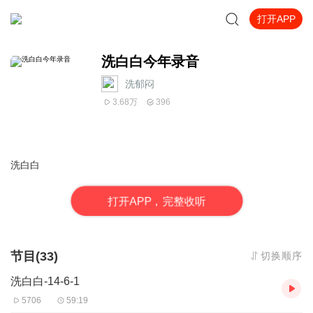
打开APP
洗白白今年录音
洗郁闷
3.68万
396
洗白白
打
开
A
P
P，完整收听
节目(33)
切换顺序
洗白白-14-6-1
5706
59:19