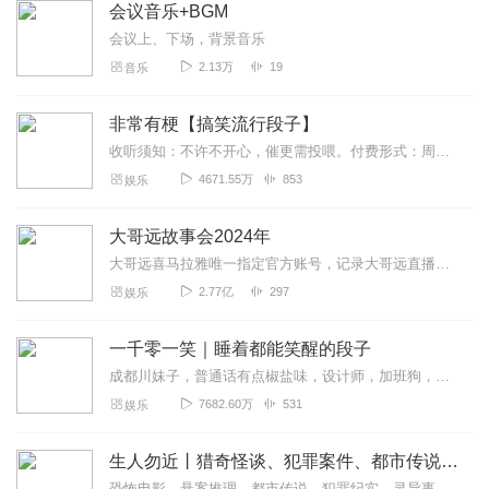
会议音乐+BGM
会议上、下场，背景音乐
2.13万
19
音乐
非常有梗【搞笑流行段子】
收听须知：不许不开心，催更需投喂。付费形式：周一付费更新，周四免费更新。不定期加更。会员免费听，或单期2.99元订购听（二选一即可）！本节目由喜马拉雅独家出品说...
4671.55万
853
娱乐
大哥远故事会2024年
大哥远喜马拉雅唯一指定官方账号，记录大哥远直播时讲述每段故事会，用最接地气的东北话带你身临其境走进每一段故事会，你笑了就行，不要纠结故事的真实性。故事消失的就是...
2.77亿
297
娱乐
一千零一笑｜睡着都能笑醒的段子
成都川妹子，普通话有点椒盐味，设计师，加班狗，每周一单更，欢迎订阅。【主播有声书系列一键直达】适合小学到高中青少年听的趣味故事有声书：孩子最爱的启智笑话书越听...
7682.60万
531
娱乐
生人勿近丨猎奇怪谈、犯罪案件、都市传说、未解之谜
恐怖电影，悬案推理，都市传说，犯罪纪实，灵异事件，自然灾难，未解之谜。＞＞点击加入西米团，从一桩桩奇闻异录中，窥探人性的善恶。这里没有刻意的语气渲染，也没有凭空...