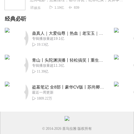
1.19亿
839
娱乐
经典必听
蛊真人｜大爱仙尊｜热血｜老宝玉｜多人VIP免费有声剧
专辑播放量超19.1亿
19.13亿
青山丨头陀渊演播丨轻松搞笑丨重生穿越丨古代权谋丨VIP免费 | 多人有声剧
专辑播放量超11.3亿
11.39亿
盗墓笔记 全8部丨豪华CV版丨苏尚卿&边江 领衔 多人有声剧丨冠声文化丨南派三叔
最近一周更新
1809.22万
© 2014-
2026
喜马拉雅 版权所有