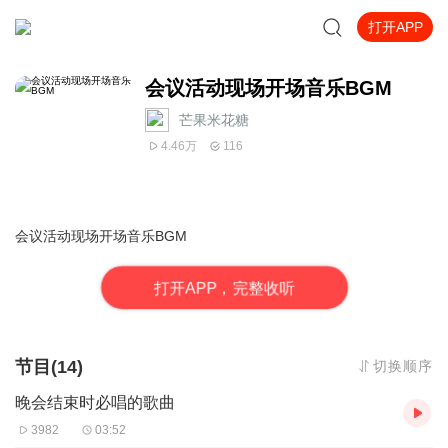
打开APP
会议活动现场开场音乐BGM
芒果米花糖
4.46万
116
会议活动现场开场音乐BGM
打
开
A
P
P，完整收听
节目(14)
切换顺序
晚会结束时必唱的歌曲
3982
03:52