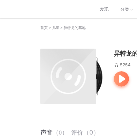
发现
分类
>
>
首页
儿童
异特龙的基地
异特龙
5254
评价
（
0
）
声音
（
0
）