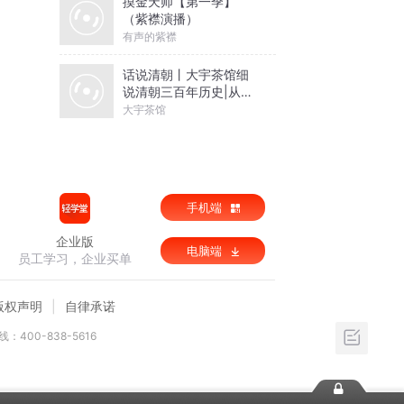
摸金天师【第一季】
（紫襟演播）
有声的紫襟
话说清朝丨大宇茶馆细
说清朝三百年历史|从努
尔哈赤到末代皇帝溥仪|
大宇茶馆
康熙雍正乾隆
手机端
企业版
电脑端
员工学习，企业买单
版权声明
自律承诺
：400-838-5616