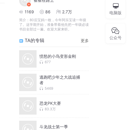
崔崔在路上
1169
86
2.7万
电脑版
简介：
80后宝妈一枚，今年阿乐宝读一年级
了。这学期开始，准备带着他先把一年级必读
书目全部过一遍。欢迎大家来听。
公众号
TA的专辑
更多
愤怒的小鸟变形金刚
677
逃跑吧少年之大战追捕
者
5469
恐龙PK大赛
83.3万
斗龙战士第一季