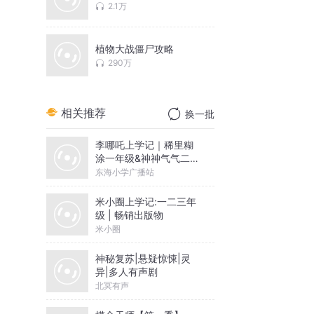
2.1万
植物大战僵尸攻略
290万
相关推荐
换一批
李哪吒上学记｜稀里糊
涂一年级&神神气气二年
级
东海小学广播站
米小圈上学记:一二三年
级 | 畅销出版物
米小圈
神秘复苏|悬疑惊悚|灵
异|多人有声剧
北冥有声