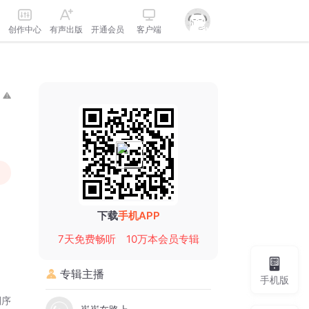
创作中心
有声出版
开通会员
客户端
下载
手机APP
7天免费畅听
10万本会员专辑
专辑主播
手机版
倒序