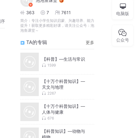
泡泡鱼课堂
363
7
7611
电脑版
简介：
专注小学生知识启蒙、兴趣培养、能力
倒序
提升！获取更多精彩好课，请关注公众号：泡
泡鱼课堂～
公众号
TA的专辑
更多
【科普】—生活与常识
1599
【十万个科普知识】—
天文与地理
2267
【十万个科普知识】—
人体与健康
676
【科普知识】—动物与
植物