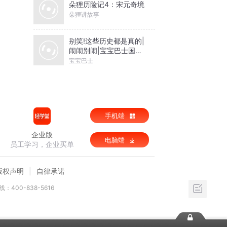
朵狸历险记4：宋元奇境
朵狸讲故事
别笑!这些历史都是真的|
闹闹别闹|宝宝巴士国学
故事
宝宝巴士
手机端
企业版
电脑端
员工学习，企业买单
版权声明
自律承诺
：400-838-5616