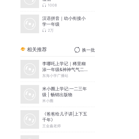
1008
汉语拼音｜幼小衔接小
学一年级
2万
相关推荐
换一批
李哪吒上学记｜稀里糊
涂一年级&神神气气二年
级
东海小学广播站
米小圈上学记:一二三年
级 | 畅销出版物
米小圈
《爸爸给儿子讲|上下五
千年》
王金鑫老师