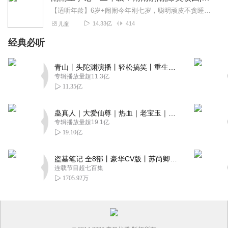
【适听年龄】6岁+闹闹今年刚七岁，聪明顽皮不贪睡。鸡腿青菜都爱吃，唱歌跳舞样样行。爸爸坚强像大树，妈妈美丽爱下厨。闹闹一家真幸福，嘿真幸福。Hello，大家好，...
14.33亿
414
儿童
经典必听
青山丨头陀渊演播丨轻松搞笑丨重生穿越丨古代权谋丨VIP免费 | 多人有声剧
专辑播放量超11.3亿
11.35亿
蛊真人｜大爱仙尊｜热血｜老宝玉｜多人VIP免费有声剧
专辑播放量超19.1亿
19.10亿
盗墓笔记 全8部丨豪华CV版丨苏尚卿&边江 领衔 多人有声剧丨冠声文化丨南派三叔
连载节目超七百集
1705.92万