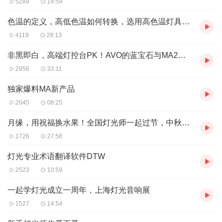
5289
14:59
色温的定义，高低色温如何转换，选用高色温灯具的注意事项
4119
28:13
非黑即白，高端灯控台PK！AVO的蓝宝石与MA2技能对弈，各家有话说。
2956
33:11
独家爆料MA新产品
2045
08:25
月缘，用祝福换水果！全国灯光师一起过节，中秋礼盒一锅出！
1726
27:56
灯光专业术语翻译软件DTW
2523
10:59
一起学灯光成立一周年，上海灯光音响展
1527
14:54