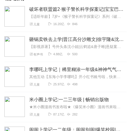
破坏者联盟篇2·猴子警长科学探案记|宝宝巴士故事
【适听年龄】7岁+《猴子警长科学探案记》系列《破坏者联盟篇1·猴子警长科学探案记》>>>《破坏者联盟篇2·猴子警长科学探案记》>>>《破坏者联盟篇3·猴子警长科...
16.20亿
846
儿童
砸锅卖铁去上学|晋江高分沙雕文|徐宇隆&沈念如
【影视原著】号外头条沈小姐|云鹤追&唐子晰|悬疑案中案>>>>>>>点击收听晋江言情总榜Top3，138亿积分，史上爆笑穿越沙雕爽文！徐宇隆、沈念如、倔强的小红...
4.88亿
500
有声书
李哪吒上学记｜稀里糊涂一年级&神神气气二年级
其他互动【东海小学李哪吒】开小红书账号啦，快来关注和李哪吒成为好朋友！有机会免费领儿童会员、官方周边！【点击加入】东海小学广播站圈子，更多互动！李哪吒全新冒险番...
25.97亿
498
儿童
米小圈上学记:一二三年级 | 畅销出版物
★米小圈漫画书发布啦★《爆笑米小圈》漫画书来啦《米小圈上学记》一二三年级正版广播剧！《米小圈上学记》系列是儿童作家北猫最新创作的儿童小说系列，作品诙谐幽默、好...
87.17亿
282
儿童
闹闹上学记一二年级：闹闹别闹|爆笑校园|宝宝巴士