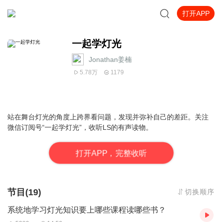
打开APP
一起学灯光
Jonathan姜楠
5.78万
1179
站在舞台灯光的角度上跨界看问题，发现并弥补自己的差距。关注
微信订阅号“一起学灯光”，收听LS的有声读物。
打
开
A
P
P，完整收听
节目(19)
切换顺序
系统地学习灯光知识要上哪些课程读哪些书？