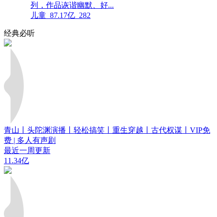
列，作品诙谐幽默、好...
儿童
87.17亿
282
经典必听
青山丨头陀渊演播丨轻松搞笑丨重生穿越丨古代权谋丨VIP免
费 | 多人有声剧
最近一周更新
11.34亿