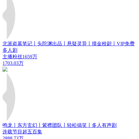
北派盗墓笔记丨头陀渊出品丨悬疑灵异丨摸金校尉丨VIP免费
多人剧
主播粉丝1659万
1703.03万
鸣龙丨东方玄幻丨紫襟团队丨轻松搞笑丨多人有声剧
连载节目超五百集
2888.73万