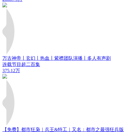
万古神帝丨玄幻丨热血丨紫襟团队演播丨多人有声剧
连载节目超二百集
375.12万
【免费】都市狂枭｜兵王&特工｜又名：都市之最强狂兵版