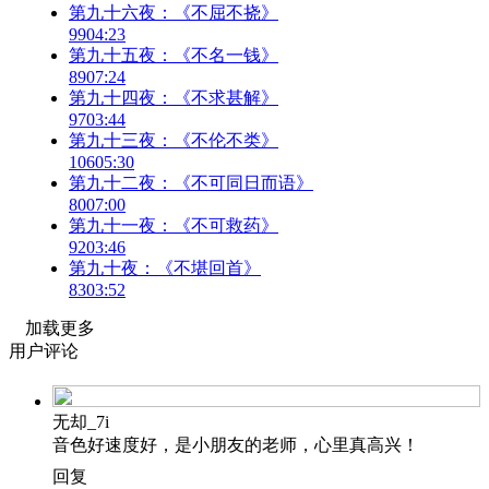
第九十六夜：《不屈不挠》
99
04:23
第九十五夜：《不名一钱》
89
07:24
第九十四夜：《不求甚解》
97
03:44
第九十三夜：《不伦不类》
106
05:30
第九十二夜：《不可同日而语》
80
07:00
第九十一夜：《不可救药》
92
03:46
第九十夜：《不堪回首》
83
03:52
加载更多
用户评论
无却_7i
音色好速度好，是小朋友的老师，心里真高兴！
回复