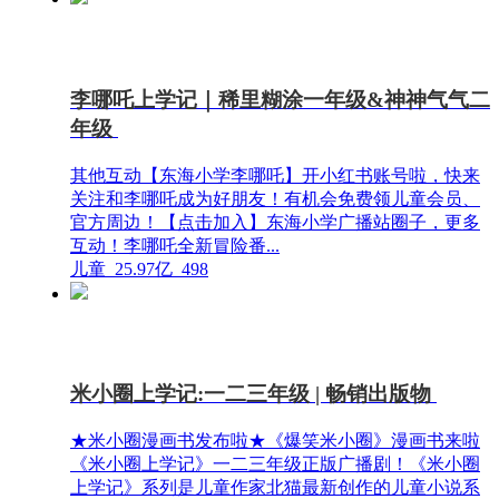
李哪吒上学记｜稀里糊涂一年级&神神气气二
年级
其他互动【东海小学李哪吒】开小红书账号啦，快来
关注和李哪吒成为好朋友！有机会免费领儿童会员、
官方周边！【点击加入】东海小学广播站圈子，更多
互动！李哪吒全新冒险番...
儿童
25.97亿
498
米小圈上学记:一二三年级 | 畅销出版物
★米小圈漫画书发布啦★《爆笑米小圈》漫画书来啦
《米小圈上学记》一二三年级正版广播剧！《米小圈
上学记》系列是儿童作家北猫最新创作的儿童小说系