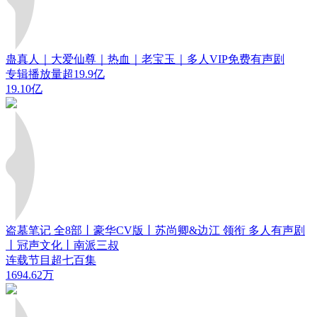
蛊真人｜大爱仙尊｜热血｜老宝玉｜多人VIP免费有声剧
专辑播放量超19.9亿
19.10亿
盗墓笔记 全8部丨豪华CV版丨苏尚卿&边江 领衔 多人有声剧
丨冠声文化丨南派三叔
连载节目超七百集
1694.62万