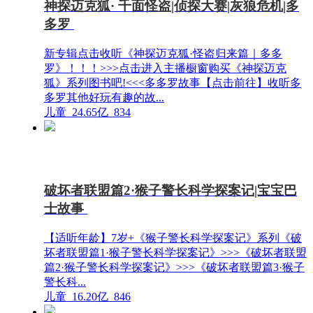
神探迈克狐· 千面怪盗|侦探大赛|灰狼危机|多
多罗
新专辑点击收听《神探迈克狐·怪盗归来篇｜多多
罗》！！！>>>点击进入主播橱窗购买《神探迈克
狐》系列图书吧!<<<多多罗故事【点击前往】收听多
多罗其他好玩有趣的故...
儿童
24.65亿
834
破坏者联盟篇2·猴子警长科学探案记|宝宝巴
士故事
【适听年龄】7岁+《猴子警长科学探案记》系列《破
坏者联盟篇1·猴子警长科学探案记》>>>《破坏者联盟
篇2·猴子警长科学探案记》>>>《破坏者联盟篇3·猴子
警长科...
儿童
16.20亿
846