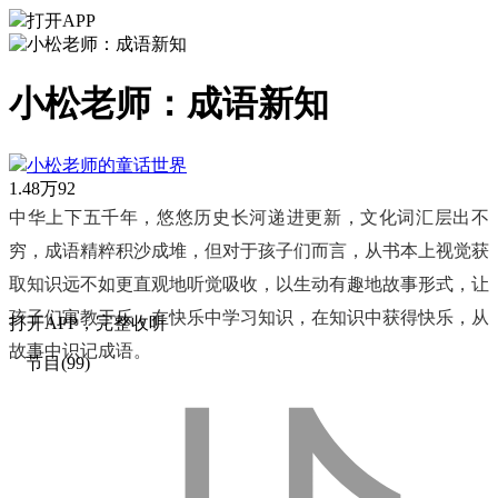
打开APP
小松老师：成语新知
小松老师的童话世界
1.48万
92
中华上下五千年，悠悠历史长河递进更新，文化词汇层出不
穷，成语精粹积沙成堆，但对于孩子们而言，从书本上视觉获
取知识远不如更直观地听觉吸收，以生动有趣地故事形式，让
孩子们寓教于乐，在快乐中学习知识，在知识中获得快乐，从
打
开
A
P
P，完整收听
故事中识记成语。
节目(99)