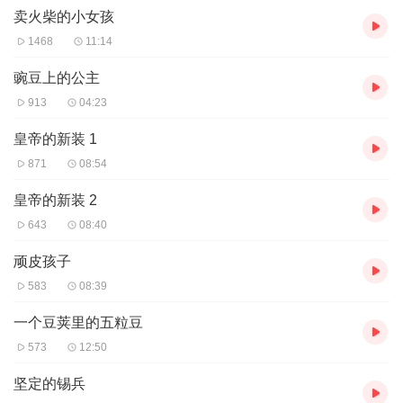
卖火柴的小女孩
也许并非旧时光，而是曾经那个真诚美好的自己。我们注定留不住
童年，但是比失去童年更可怕的，是我们丢掉了童心。
1468
11:14
豌豆上的公主
彩虹堂故事汇给大家带来的是大家熟悉的安徒生童话故事，并给大
913
04:23
家推荐了很多很美的古典音乐作品，让大家在听故事的时候，能够
欣赏到顶级的古典音乐，艺术欣赏和童话故事一起丰富我们和孩子
皇帝的新装 1
们的生活。
871
08:54
皇帝的新装 2
643
08:40
顽皮孩子
583
08:39
一个豆荚里的五粒豆
573
12:50
坚定的锡兵