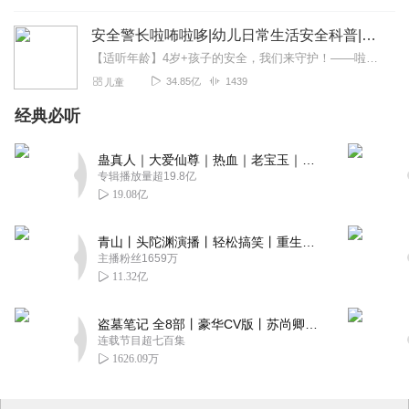
安全警长啦咘啦哆|幼儿日常生活安全科普|宝宝巴士
【适听年龄】4岁+孩子的安全，我们来守护！——啦咘啦哆警长宣孩子天生爱冒险，好奇心爆棚！不是在大马路上比赛跑，就是踩着椅子上下跳，怎样才能保护孩子平安长大？听...
34.85亿
1439
儿童
经典必听
蛊真人｜大爱仙尊｜热血｜老宝玉｜多人VIP免费有声剧
专辑播放量超19.8亿
19.08亿
青山丨头陀渊演播丨轻松搞笑丨重生穿越丨古代权谋丨VIP免费 | 多人有声剧
主播粉丝1659万
11.32亿
盗墓笔记 全8部丨豪华CV版丨苏尚卿&边江 领衔 多人有声剧丨冠声文化丨南派三叔
连载节目超七百集
1626.09万