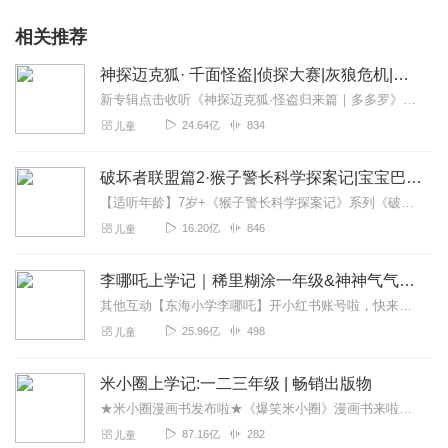
相关推荐
神探迈克狐· 千面怪盗|侦探大赛|灰狼危机|多多罗
新专辑点击收听《神探迈克狐·怪盗归来篇｜多多罗》！！！>>>点击进入主播橱窗购买《神探迈克狐》系列图书吧!<<<多多罗故事【点击前往】收听多多罗其他好玩有趣的故...
24.64亿
834
儿童
破坏者联盟篇2·猴子警长科学探案记|宝宝巴士故事
【适听年龄】7岁+《猴子警长科学探案记》系列《破坏者联盟篇1·猴子警长科学探案记》>>>《破坏者联盟篇2·猴子警长科学探案记》>>>《破坏者联盟篇3·猴子警长科...
16.20亿
846
儿童
李哪吒上学记｜稀里糊涂一年级&神神气气二年级
其他互动【东海小学李哪吒】开小红书账号啦，快来关注和李哪吒成为好朋友！有机会免费领儿童会员、官方周边！【点击加入】东海小学广播站圈子，更多互动！李哪吒全新冒险番...
25.96亿
498
儿童
米小圈上学记:一二三年级 | 畅销出版物
★米小圈漫画书发布啦★《爆笑米小圈》漫画书来啦《米小圈上学记》一二三年级正版广播剧！《米小圈上学记》系列是儿童作家北猫最新创作的儿童小说系列，作品诙谐幽默、好...
87.16亿
282
儿童