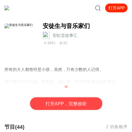
打开APP
安徒生与音乐家们
彩虹堂故事汇
9861
83
所有的大人都曾经是小孩，虽然，只有少数的人记得。
我们整天忙忙碌碌，喧闹着，躁动着，听不到灵魂深处的声音。
时光流逝，童年远去，我们渐渐长大，岁月带走了许许多多的回
忆，也消蚀了心底曾经拥有的那份童稚的纯真，我们不顾心灵桎
打
开
A
P
P，完整收听
梏，沉溺于人世浮华，专注于利益法则……
我们该把自己找回来了。
节目(44)
切换顺序
人到成年以后，你会发现我们越来越喜欢怀旧。可我们真正怀恋的