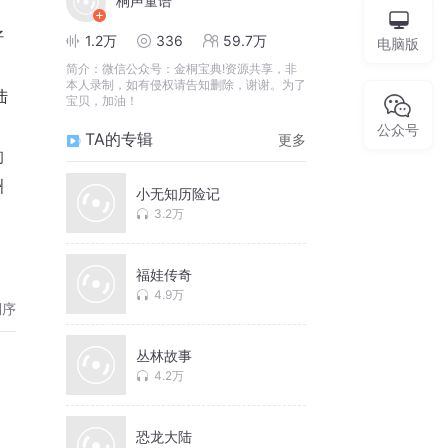
桐声童语
好
1.2万
336
59.7万
电脑版
，
简介：
微信公众号：金桐宝典!资源共享，非
本人录制，如有侵权请告知删除，谢谢。为了
陆
宝贝，加油！
；
公众号
TA的专辑
更多
狗
洲
小无知历险记
3.2万
福娃传奇
4.9万
倒序
丛林故事
4.2万
恐龙大陆