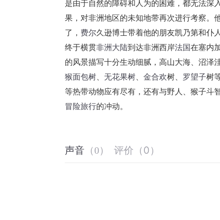
是由于自然的障碍和人为的困难，都无法深
果，对非洲地区的未知地带再次进行考察。
了，
费尔
久逊博士带着他的朋友凯乃第和仆
终于横贯
非洲大陆
到达非洲西岸
法国
在塞内
的风景描写十分生动细腻，高山大海、沼泽
猴面包树
、
无花果树
、
金合欢
树、
罗望子
树
等热带动物应有尽有，还有与野人、猴子斗
冒险旅行
的冲动。
评价
（
0
）
声音
（
0
）