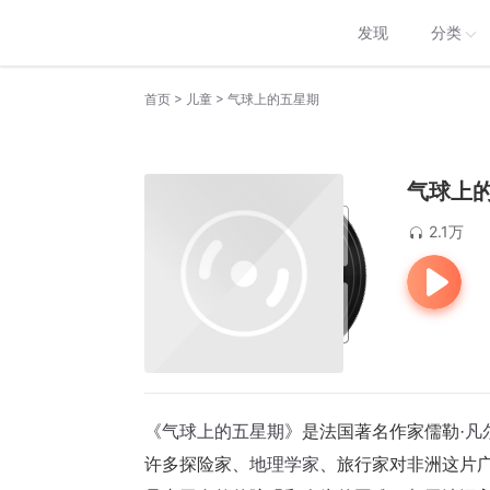
发现
分类
>
>
首页
儿童
气球上的五星期
气球上
2.1万
《气球上的五星期》
是法国著名作家儒勒·
凡
许多探险家、
地理学家
、旅行家对非洲这片