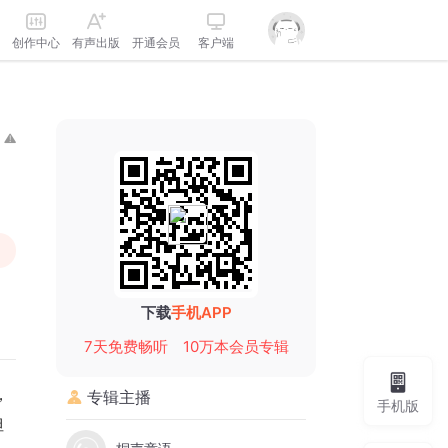
创作中心
有声出版
开通会员
客户端
下载
手机APP
7天免费畅听
10万本会员专辑
，
专辑主播
手机版
但