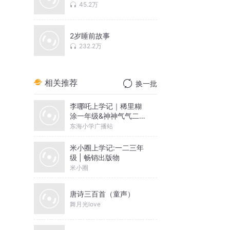
45.2万
2岁睡前故事
232.2万
相关推荐
换一批
李哪吒上学记｜稀里糊
涂一年级&神神气气二年
级
东海小学广播站
米小圈上学记:一二三年
级 | 畅销出版物
米小圈
唐诗三百首（童声）
舞月光love