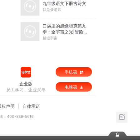
九年级语文下册古诗文
我是聂老师
口袋里的超级坦克第九
季：全宇宙之光|冒险故
事|超能装甲兵团
超坦宇宙
手机端
企业版
电脑端
员工学习，企业买单
版权声明
自律承诺
：400-838-5616