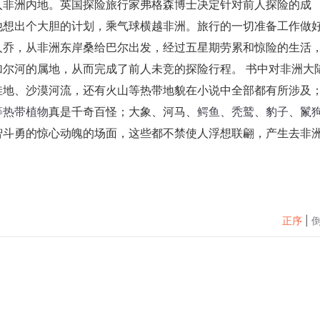
入非洲内地。英国探险旅行家弗格森博士决定针对前人探险的成
他想出个大胆的计划，乘气球横越非洲。旅行的一切准备工作做
人乔，从非洲东岸桑给巴尔出发，经过五星期劳累和惊险的生活
加尔河的属地，从而完成了前人未竞的探险行程。 书中对非洲大
洼地、沙漠河流，还有火山等热带地貌在小说中全部都有所涉及
等
热带植物
真是千奇百怪；大象、河马、
鳄鱼
、
秃鹫
、
豹
子
、
鬣
智斗勇的惊心动魄的场面，这些都不禁使人浮想联翩，产生去非
正序
|