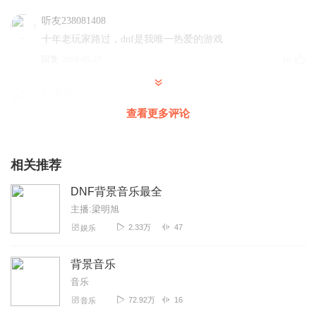
这是诸神的降罪还是人类毁灭的预兆？未知的天界和魔界是否是这
些邪恶力量的诞生之地？事到如今，唯有冒险家们能为这混乱的世
听友238081408
界找到一个解救之道！谁将是对抗邪恶力量的神谕之人？
十年老玩家路过，dnf是我唯一热爱的游戏
回复
2020-05-27
10
故事从鬼剑士、格斗家、圣职者、神枪手、魔法师和暗夜使者等组
成的英雄队伍开始……
SS黄666
就凭着更新数量就得打五星(七百多啊！) 并且音质比较纯，
查看更多评论
也写明了出处。 只是希望作者能把之后的CG动画都更新出
来。 (比如100级的.110级的)
相关推荐
回复
2022-03-20
9
DNF背景音乐最全
怀旧的义哥
主播:梁明旭
npc语音集，超有代入感，回忆满满，估计费了不少工夫辛苦
2.33万
47
娱乐
了，一直想自己做这么个类似的东西没想到有现成的，能问
问你那个语音拆包咋弄的吗我也想做。
背景音乐
回复
2020-09-04
6
音乐
72.92万
16
音乐
蹉跎岁月又如何