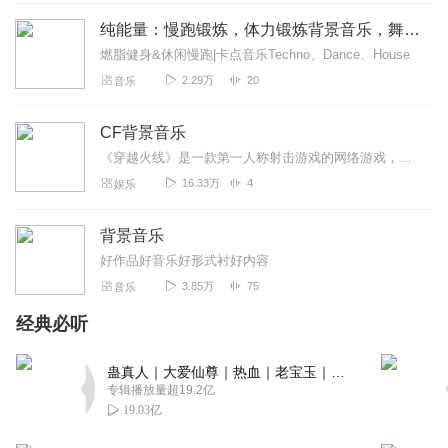
青春的回忆，一路有你DNF
纯能量：慢跑锻炼，体力锻炼背景音乐，舞曲音乐，电子混音， Techno、Dance、House音乐
回复
2019-11-07
5
燃脂健身&休闲慢跑|卡点音乐Techno、Dance、House
2.29万
20
音乐
陶然家
真的厉害收集了这些音乐，。。很棒👍🏻
CF背景音乐
回复
2022-01-08
3
《穿越火线》是一款第一人称射击游戏的网络游戏，玩家扮演控制一名持枪战斗人员，与其他玩家进行械斗。其背景音乐-—-—简单、霸气。
16.33万
4
娱乐
苍蓝战服
我小时候曾经玩过的游戏背景纯音乐是我满满的青春回忆啊
背景音乐
☹️虽然有些部分的音乐没有上传☹️但还是感谢无影亦踪上传
的dnf☹️
好作品好音乐好形式衬好内容
3.85万
75
音乐
回复
2020-11-28
3
经典必听
Sajui
记录一下，DNF手游宣布2020年8月12日正式公测，然后2020
蛊真人｜大爱仙尊｜热血｜老宝玉｜多人VIP免费有声剧
年8月10日宣布跳水推迟，坑比。
专辑播放量超19.2亿
19.03亿
回复
2020-08-11
3