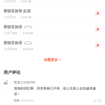
2.27万
01:43
接着一场大火如流星般坠落在格兰之森，熊熊的烈焰烧毁了格兰之
森的大部分植被，却无法摧毁异变的动植物。格兰之森陷入了一片
赛丽亚旅馆 起源
妖异的火海中，成了死亡之林。精灵也从森林里彻底消失。
2.57万
01:43
赛丽亚旅馆（一）
各种异变现象频繁的出现在阿拉德大陆各地，异变的动植物也越来
越疯狂。即使出现了为铲除怪物而不畏艰辛的穿行在阿拉德大陆各
21.78万
01:08
地的冒险家们，也无法让异变得到一丝缓解，阿拉德大陆陷入无边
赛丽亚旅馆（二）
的黑暗之中。
更让人忧心的是，原本消失的天空之城又重新出现在阿拉德大陆
20.85万
01:43
上。随着它的出现，各种邪恶势力蠢蠢欲动：黑色瘟疫笼罩着人类
的村庄，村庄里的人全部死亡，无一幸免；暗精灵趁混乱向人类发
加载更多
动战争；贝尔玛尔公国的领土被相邻的帝国侵占。
用户评论
远在斯特鲁山脉北部的冰龙斯卡萨也在这时候冬眠醒来，它强大的
寒冰力量让斯特鲁地区陷入了一个漫天冰雪的世界。饱受寒冷、饥
饿摧残的班图族翻越斯特鲁山脉，野蛮入侵了贝尔玛尔的帝国防
听友224589396
线……
满满的回忆啊，回首青春已不再，祝人生路上走的越来越
因异变带来的混乱，在阿拉德大陆蔓延，各种虚空异界的再次出
远！
现，让整个世界陷入了癫狂之中！
回复
2020-03-14
27