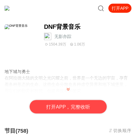
打开APP
DNF背景音乐
无影亦踪
1504.39万
1.06万
地下城与勇士
在阿拉德大陆的文明之光闪耀之前，世界是一个无边的宇宙，孕育
着各种形态的生命。这些生命分散在各种虚空异界和地下城堡里，
用它们的勤劳和智慧，创建着世界的繁荣。
生存在完美大陆阿拉德的人类和精灵，也属于各种形态的生命之
一。他们用诸神赋予的智慧，创造了被众多异界生命钦羡的阿拉德
打
开
A
P
P，完整收听
文明。相传，连接阿拉德大陆和其它虚空异界的天空之城，就是天
族和魔族为方便往来阿拉德大陆而建造的。
在各种虚空异界里，存在一种叫做“生命之水”的物体，可以使获得者
节目(758)
切换顺序
拥有无限的生命。生命之水的出现，引起了各异界生命的争夺。魔