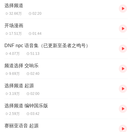
选择频道
族使徒“爆龙王”巴卡尔为抢夺生命之水，率领其手下的龙人和以赫尔
德为中心的魔族使徒们展开了被称为“龙之战争”的魔族大战！
32.66万
02:20
开场漫画
那是一场天地变色、伤亡惨重的毁灭之战，鲜血染红了魔族的土
17.51万
01:44
地！战败的巴卡尔通过寂静城逃向了天界，并堵死了魔界通往天界
的所有道路。逃向天界的巴卡尔，为了削弱天族的反抗，不仅下了
DNF npc 语音集（已更新至圣者之鸣号）
封杀魔法令，还用强大的魔法制造了具有邪恶力量的光之战士，并
4.07万
51:13
命他们守卫着天空之城，完全阻断了天界和阿拉德大陆的连接。
频道选择 交响乐
天界进入了巴卡尔统治的黑暗期，而阿拉德大陆的繁荣和辉煌，似
9.69万
02:40
乎也随着天空之城的消失而开始毁灭。精灵和人类决裂，大部分精
灵从阿拉德大陆消失，不知踪迹。缺失精灵庇护的阿拉德大陆，进
选择频道 起源
入了文明的荒漠期，渐渐地在历史的洪流中隐退。
然而，千年后，一场突如其来的异变，让原本归于平静的阿拉德大
3.19万
02:00
陆再次卷入血雨腥风之中……
选择频道 编钟国乐版
2.59万
03:42
先是一场如瘟疫般的异变，让阿拉德大陆上的动植物在一夕之间纷
纷魔化成邪恶的怪物，它们凶残嗜血，肆意吞噬着人类的生命，死
赛丽亚语音 起源
亡和恐慌迅速在阿拉德大陆蔓延。