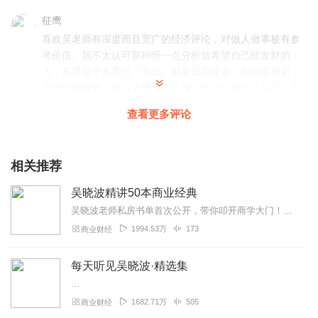
征鹰
喜欢吴老师有深度而且宽广的经济评论，对做人做事极有参
考价值。我不太认可那种听一点分析就希望自己能发财的
人，不是每个人看过《毛选》就变成毛泽东。知识要积累，
看悟性和时势，而且需要灵活运用。急功近利永远成不了大
气候。
查看更多评论
回复
2020-02-02
36
鹿苑_阳恭喜
相关推荐
早上好！美好的一天又开始啦！我又来学习啦！听了吴老师
吴晓波精讲50本商业经典
的节目受益匪浅，看来我还要多多倾听别人的“声音”✍️✍️✍️
✍️✍️👏🏻👏🏻
吴晓波老师私房书单首次公开，带你叩开商学大门！如有其他疑问，也欢迎添加小助手咨询哦（保存-识别-添加）：...
1994.53万
173
商业财经
回复
2020-06-02
15
D_D侠
每天听见吴晓波·精选集
吴老师声音听着很舒服，节奏也很好。但是穿插的女声音频
...
音调太高，很不协调，让人很难受且极影响注意力。
1682.71万
505
商业财经