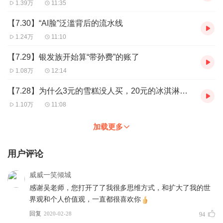
1.39万
11:35
【7.30】“AI脸”泛滥背后的流水线
1.24万
11:10
【7.29】银发族开始算“带孙费”的账了
1.08万
12:14
【7.28】为什么3元的雪糕没人买，20元的冰淇淋有人排队？
1.10万
11:08
加载更多
用户评论
威威一笑倾城
感谢吴老师，您打开了了我很多思维方式，和扩大了我的世
界观和个人价值观，一直都很喜欢你
回复
2020-02-28
94