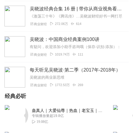
回复
2021-05-12
13
吴晓波经典合集 16 册 | 带你从商业视角看世界
阳光sun2
《激荡三十年》《腾讯传》…吴晓波财经好书一网打尽
感谢吴晓波老师精彩，高层次的引导，另自己可以站得高一
272.06万
614
商业财经
些，看得远一些，看到从前看不到的东西，活出自我，更热
爱这色彩缤纷的世界，同时也感谢喜马拉雅平台让我有机会
吴晓波：中国商业经典案例100讲
得到进步，提升自我。实在感谢🙏
有疑问，欢迎添加小助手咨询哦（保存-识别-添加）：
回复
2020-03-29
12
1019.74万
111
商业财经
Angel_1026
每天听见吴晓波·第二季（2017年-2018年）
吴老师将专业的财经知识讲的生动有趣，大多内容选自身边
吴晓波的商业新思维
的现象级事件，让原本冷冰冰的内容变得有温度。而吴老师
1772.53万
269
商业财经
个人的财经专业度、看事情的高度、讲述的逻辑性、贯穿始
终的方方面面的知识点，会让我们看到、看懂很多。虽说知
经典必听
识是有体系的，但碎片化的汲取“营养”也会助于增加知识实
践层面的认知。
蛊真人｜大爱仙尊｜热血｜老宝玉｜多人VIP免费有声剧
专辑播放量超19.8亿
回复
2020-05-17
11
19.08亿
邵大龙_yuning