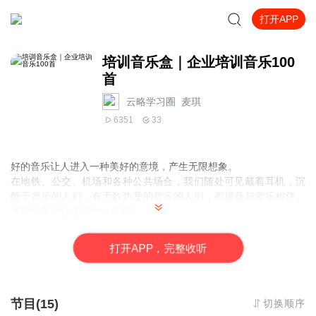
打开APP
培训音乐盒｜企业培训音乐100
首
云略学习圈_麦琪
6351
33
好的音乐让人进入一种美好的意境，产生无限想象。
在地铁、公交、机场和各种公共场合，我们随处可见戴着耳机，沉
醉于音乐的人们，有无数热爱的音乐的人们，都愿意与音乐相伴。
不知你是否也是其中一员呢？
在企业培训实施的过程中，运用音乐可以开发潜力，训练心智，提
高学员专注力，熔炼专业的培训场景。不同的音乐在不同的培训场
打
开
A
P
P，完整收听
景下会有不同的作用，在培训中运用音乐的能力也是培训师的一项
必修课。
我们准备了很多不同场景下的音乐，运用音乐的力量，帮助你达成
意想不到的培训效果，上课前想召唤学员回到课堂，只要一首音乐
节目(15)
切换顺序
足矣，如果你还用大喇叭去喊学员回课堂，那你就真的LOW啦！