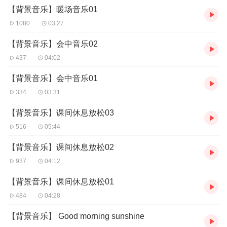
【背景音乐】暖场音乐01
打开喜马拉雅，随时随地，让音乐伴你左右，工作生活全新体验，
赶快试试吧！
1080
03:27
【背景音乐】会中音乐02
437
04:02
【背景音乐】会中音乐01
334
03:31
【背景音乐】课间休息放松03
516
05:44
【背景音乐】课间休息放松02
937
04:12
【背景音乐】课间休息放松01
484
04:28
【背景音乐】 Good morning sunshine