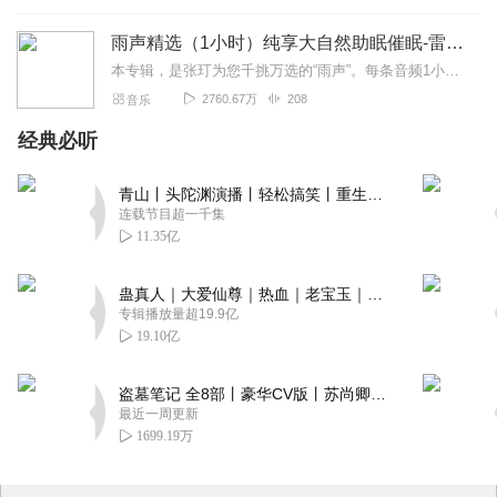
雨声精选（1小时）纯享大自然助眠催眠-雷雨声，下雨
本专辑，是张玎为您千挑万选的“雨声”。每条音频1小时，中间没有打扰。有轻柔细雨、淅淅沥沥；雨滴入水，滴答作响；隐隐雷声，隆隆为伴；流水潺潺，映入耳畔。这里没有音...
2760.67万
208
音乐
经典必听
青山丨头陀渊演播丨轻松搞笑丨重生穿越丨古代权谋丨VIP免费 | 多人有声剧
连载节目超一千集
11.35亿
蛊真人｜大爱仙尊｜热血｜老宝玉｜多人VIP免费有声剧
专辑播放量超19.9亿
19.10亿
盗墓笔记 全8部丨豪华CV版丨苏尚卿&边江 领衔 多人有声剧丨冠声文化丨南派三叔
最近一周更新
1699.19万