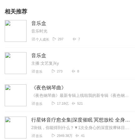
相关推荐
音乐盒
音乐时光
297
7
个人成长
音乐盒
主播:文艺复兴y
273
8
音乐
《夜色钢琴曲》
《夜色钢琴曲》最新专辑上线啦我的新专辑《夜色钢琴曲最新专辑》（点击跳转）已经上线，新专辑是《夜色钢琴曲》的升级版，我精选了诸多经典原创作品与大家分享，愿未来...
17.18亿
521
音乐
行星钵音疗愈全集|深度催眠 冥想放松 全身心深度按摩
2块钱，你能得到什么？▼1次全身心的深度按摩钵目前已广泛地被应用于美容Spa和按摩养生馆的疗程中，许多疗愈师使用铜钵在身体上，发现5分钟铜钵按摩的深度放松，效...
2949.38万
41
音乐