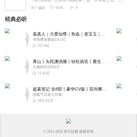
9166
9
广播剧
经典必听
蛊真人｜大爱仙尊｜热血｜老宝玉｜多人VIP免费有声剧
专辑播放量超19.1亿
19.14亿
青山丨头陀渊演播丨轻松搞笑丨重生穿越丨古代权谋丨VIP免费 | 多人有声剧
主播粉丝1659万
11.41亿
盗墓笔记 全8部丨豪华CV版丨苏尚卿&边江 领衔 多人有声剧丨冠声文化丨南派三叔
连载节目超七百集
1852.61万
© 2014-
2026
喜马拉雅 版权所有