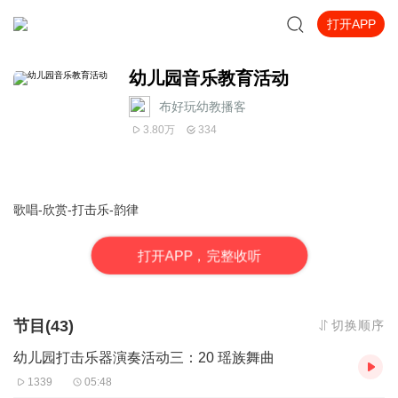
打开APP
幼儿园音乐教育活动
布好玩幼教播客
3.80万
334
歌唱-欣赏-打击乐-韵律
打
开
A
P
P，完整收听
节目(43)
切换顺序
幼儿园打击乐器演奏活动三：20 瑶族舞曲
1339
05:48