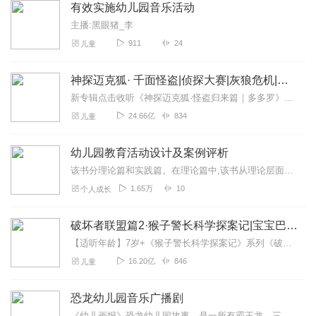
有效实施幼儿园音乐活动
主播:黑眼猪_李
911
24
儿童
神探迈克狐· 千面怪盗|侦探大赛|灰狼危机|多多罗
新专辑点击收听《神探迈克狐·怪盗归来篇｜多多罗》！！！>>>点击进入主播橱窗购买《神探迈克狐》系列图书吧!<<<多多罗故事【点击前往】收听多多罗其他好玩有趣的故...
24.66亿
834
儿童
幼儿园教育活动设计及案例评析
该书分理论篇和实践篇。在理论篇中,该书从理论层面介绍了幼儿园教育活动设计的基本策略,从活动目标、内容及方法等方面提出了具体的设计策略,并重点介绍了主题教育活动方...
1.65万
10
个人成长
破坏者联盟篇2·猴子警长科学探案记|宝宝巴士故事
【适听年龄】7岁+《猴子警长科学探案记》系列《破坏者联盟篇1·猴子警长科学探案记》>>>《破坏者联盟篇2·猴子警长科学探案记》>>>《破坏者联盟篇3·猴子警长科...
16.20亿
846
儿童
恐龙幼儿园音乐广播剧
《幼儿画报》恐龙幼儿园故事，是一所有霸王龙、三角龙、剑龙、甲龙、翼龙、鸭嘴龙等等小恐龙们生活的幼儿园，这个故事通过温馨的故事，唯美的画面，充满趣味的语言，让孩子...