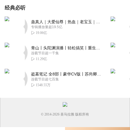
经典必听
蛊真人｜大爱仙尊｜热血｜老宝玉｜多人VIP免费有声剧
专辑播放量超19.5亿
19.06亿
青山丨头陀渊演播丨轻松搞笑丨重生穿越丨古代权谋丨VIP免费 | 多人有声剧
连载节目超一千集
11.29亿
盗墓笔记 全8部丨豪华CV版丨苏尚卿&边江 领衔 多人有声剧丨冠声文化丨南派三叔
连载节目超七百集
1548.55万
© 2014-
2026
喜马拉雅 版权所有