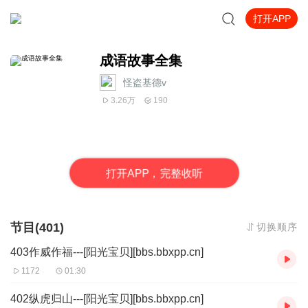
打开APP
成语故事全集
怪盗基德v
3.26万
190
打
开
A
P
P，完整收听
节目(401)
切换顺序
403作威作福---[阳光宝贝][bbs.bbxpp.cn]
1172
01:30
402纵虎归山---[阳光宝贝][bbs.bbxpp.cn]