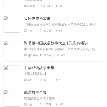
35.34万
80
有声书
贝乐虎成语故事
《贝乐虎成语故事》在尊重成语本意的基础上，把枯燥难懂的成语改编成一个个情节丰富、有趣又生动的情景故事。快乐听故事，轻松学成语。让孩子不仅可以在故事中学会成语，还...
20.14万
55
儿童
评书版中国成语故事大全 | 孔庆有播讲
本专辑所讲的内容为公共版权，声音为本人录制，特此声明！业余时间录制，尽量保证每天一集！微评书为您讲述成语起源的同时，每集一个定场诗，不重复！脱稿演绎！部分定场诗...
363.46万
401
相声评书
中华成语故事全集
主播:1382611iejj
21
4
历史
成语故事全集
成语故事全集成语故事
1.45万
401
儿童