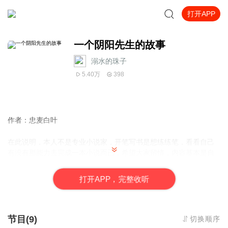
打开APP
一个阴阳先生的故事
溺水的珠子
5.40万
398
作者：
忠麦白叶
在此说明，本人不是专业
小说
家，开笔写书是想练练笔，看看自己
有没有那能力去完成一本小说而已，希望大家留情，内容基本是自
己的经历和一些老人流传下来的故事，也希望得到一些建议，谢谢
大家，故事情节如有雷同，纯属巧合，可能也会加入一些大家在电
打
开
A
P
P，完整收听
影小说或者自己身边传闻的场景。 本书已经作者授权给溺水的佛珠
节目(9)
切换顺序