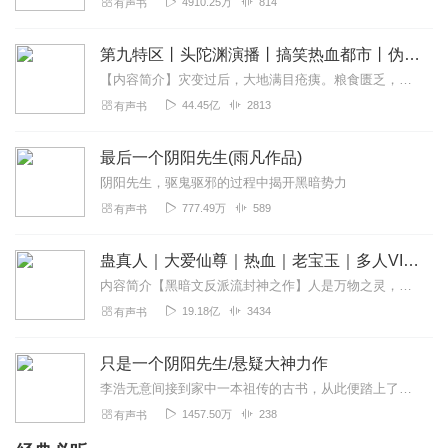
4910.25万
814
有声书
第九特区丨头陀渊演播丨搞笑热血都市丨伪戒丨VIP免费多人有声剧
【内容简介】灾变过后，大地满目疮痍。粮食匮乏，资源紧俏，局势混乱……一位从待规划区杀出来的青年，背对着漫天黄沙，孤身来到九区谋生，却不曾想偶然结识三五好友，一念...
44.45亿
2813
有声书
最后一个阴阳先生(雨凡作品)
阴阳先生，驱鬼驱邪的过程中揭开黑暗势力
777.49万
589
有声书
蛊真人｜大爱仙尊｜热血｜老宝玉｜多人VIP免费有声剧
内容简介【黑暗文反派流封神之作】人是万物之灵，蛊是天地真精。一个穿越者不断重生的故事。一个养蛊、炼蛊、用蛊的奇特世界。配音组（男角色）老宝玉旁白...
19.18亿
3434
有声书
只是一个阴阳先生/悬疑大神力作
李浩无意间接到家中一本祖传的古书，从此便踏上了阴阳这条路。凶鬼妖狐，僵尸王僵奎，神秘的苗疆蛊术，且看我如何灭鬼杀妖。只是学道之人，命犯五弊三缺，究竟是命运的安排...
1457.50万
238
有声书