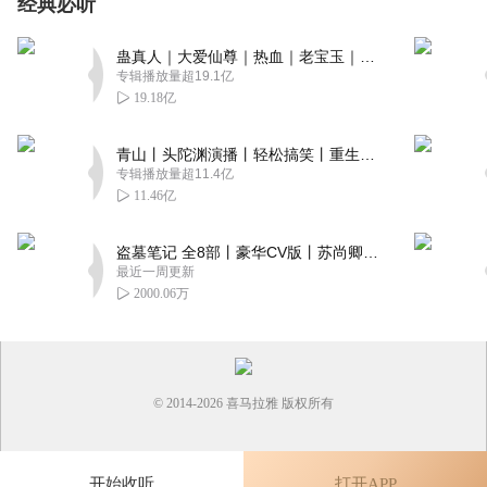
经典必听
蛊真人｜大爱仙尊｜热血｜老宝玉｜多人VIP免费有声剧
专辑播放量超19.1亿
19.18亿
青山丨头陀渊演播丨轻松搞笑丨重生穿越丨古代权谋丨VIP免费 | 多人有声剧
专辑播放量超11.4亿
11.46亿
盗墓笔记 全8部丨豪华CV版丨苏尚卿&边江 领衔 多人有声剧丨冠声文化丨南派三叔
最近一周更新
2000.06万
© 2014-
2026
喜马拉雅 版权所有
开始收听
打开APP