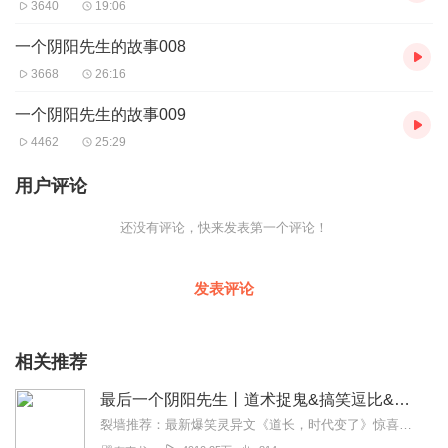
3640
19:06
一个阴阳先生的故事008
3668
26:16
一个阴阳先生的故事009
4462
25:29
用户评论
还没有评论，快来发表第一个评论！
发表评论
相关推荐
最后一个阴阳先生丨道术捉鬼&搞笑逗比&集集抓人
裂墙推荐：最新爆笑灵异文《道长，时代变了》惊喜上架！快来点击收听吧！喜马周推荐日更5集随时爆更！下滑还有神秘福利～三声团队新年新书，优质剧情消灭书荒！逗逼...