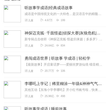
听故事学成语|经典成语故事
成语是中国传统文化的一大特色，是汉语言中的精髓！成语是我国历史文化的一部分，每条成语的背后都有一个含义深远的故事。听取这些故事，不仅会让孩子了解我国博大精深的历...
4.67万
199
儿童
神探迈克狐· 千面怪盗|侦探大赛|灰狼危机|多多罗
新专辑点击收听《神探迈克狐·怪盗归来篇｜多多罗》！！！>>>点击进入主播橱窗购买《神探迈克狐》系列图书吧!<<<多多罗故事【点击前往】收听多多罗其他好玩有趣的故...
24.64亿
834
儿童
勇闯成语世界 |​ 听故事 学成语 |​ 轻松学
【最新故事】开启童话梦——爱丽丝梦游仙境·喵音精灵陪你畅听童话~【更多故事】好听，好玩，快来选吧，喵~【点击加入】喵音星球圈子，和小松果们一起互动吧！新...
20.77万
106
儿童
李哪吒上学记｜稀里糊涂一年级&神神气气二年级
其他互动【东海小学李哪吒】开小红书账号啦，快来关注和李哪吒成为好朋友！有机会免费领儿童会员、官方周边！【点击加入】东海小学广播站圈子，更多互动！李哪吒全新冒险番...
25.96亿
498
儿童
听故事学成语 | 睡前故事