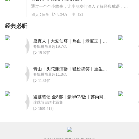
通过一个个小故事，让小朋友们深入了解经典成语，成为勇敢、有爱、团结、阳光的优秀孩子。
5.24万
121
人文国学
经典必听
蛊真人｜大爱仙尊｜热血｜老宝玉｜多人VIP免费有声剧
专辑播放量超19.7亿
19.07亿
青山丨头陀渊演播丨轻松搞笑丨重生穿越丨古代权谋丨VIP免费 | 多人有声剧
专辑播放量超11.3亿
11.31亿
盗墓笔记 全8部丨豪华CV版丨苏尚卿&边江 领衔 多人有声剧丨冠声文化丨南派三叔
连载节目超七百集
1601.41万