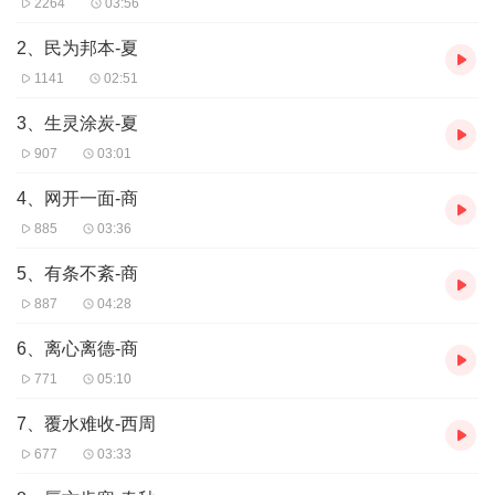
2264
03:56
2、民为邦本-夏
1141
02:51
3、生灵涂炭-夏
907
03:01
4、网开一面-商
885
03:36
5、有条不紊-商
887
04:28
6、离心离德-商
771
05:10
7、覆水难收-西周
677
03:33