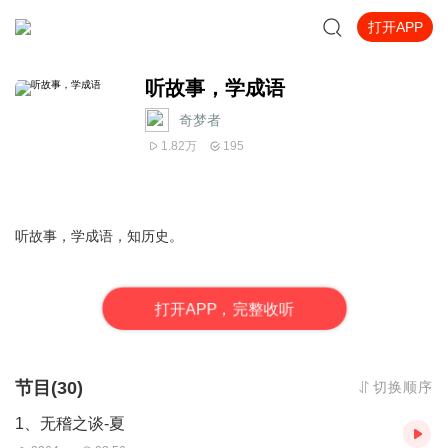
打开APP
听故事，学成语
奇梦者
1.82万
195
听故事，学成语，知历史。
打
开
A
P
P，完整收听
节目(30)
切换顺序
1、无稽之谈-夏