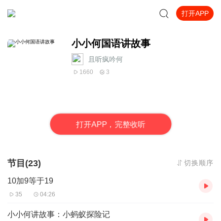
打开APP
小小何国语讲故事
且听疯吟何
1660
3
打
开
A
P
P，完整收听
节目(23)
切换顺序
10加9等于19
35
04:26
小小何讲故事：小蚂蚁探险记