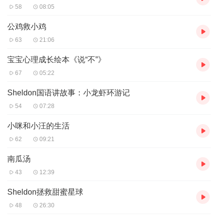
58
08:05
公鸡救小鸡
63
21:06
宝宝心理成长绘本《说“不”》
67
05:22
Sheldon国语讲故事：小龙虾环游记
54
07:28
小咪和小汪的生活
62
09:21
南瓜汤
43
12:39
Sheldon拯救甜蜜星球
48
26:30