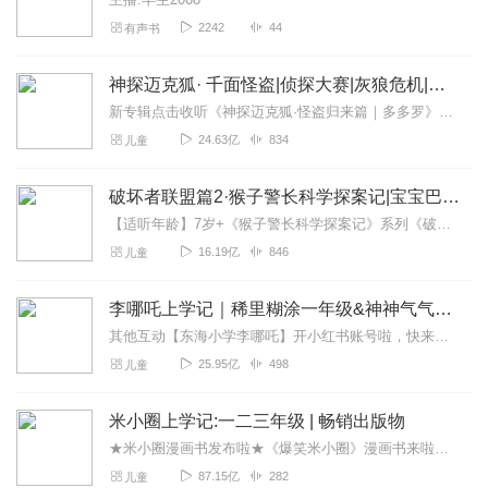
2242
44
有声书
神探迈克狐· 千面怪盗|侦探大赛|灰狼危机|多多罗
新专辑点击收听《神探迈克狐·怪盗归来篇｜多多罗》！！！>>>点击进入主播橱窗购买《神探迈克狐》系列图书吧!<<<多多罗故事【点击前往】收听多多罗其他好玩有趣的故...
24.63亿
834
儿童
破坏者联盟篇2·猴子警长科学探案记|宝宝巴士故事
【适听年龄】7岁+《猴子警长科学探案记》系列《破坏者联盟篇1·猴子警长科学探案记》>>>《破坏者联盟篇2·猴子警长科学探案记》>>>《破坏者联盟篇3·猴子警长科...
16.19亿
846
儿童
李哪吒上学记｜稀里糊涂一年级&神神气气二年级
其他互动【东海小学李哪吒】开小红书账号啦，快来关注和李哪吒成为好朋友！有机会免费领儿童会员、官方周边！【点击加入】东海小学广播站圈子，更多互动！李哪吒全新冒险番...
25.95亿
498
儿童
米小圈上学记:一二三年级 | 畅销出版物
★米小圈漫画书发布啦★《爆笑米小圈》漫画书来啦《米小圈上学记》一二三年级正版广播剧！《米小圈上学记》系列是儿童作家北猫最新创作的儿童小说系列，作品诙谐幽默、好...
87.15亿
282
儿童