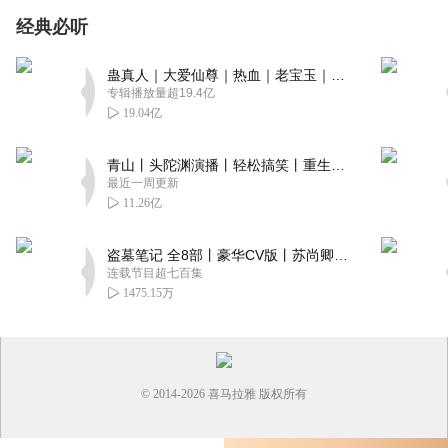
经典必听
蛊真人｜大爱仙尊｜热血｜老宝玉｜多人VIP免费有声剧
专辑播放量超19.4亿
19.04亿
青山丨头陀渊演播丨轻松搞笑丨重生穿越丨古代权谋丨VIP免费 | 多人有声剧
最近一周更新
11.26亿
盗墓笔记 全8部丨豪华CV版丨苏尚卿&边江 领衔 多人有声剧丨冠声文化丨南派三叔
连载节目超七百集
1475.15万
© 2014-
2026
喜马拉雅 版权所有