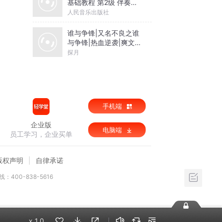
基础教程 第2级 伴奏音
乐
人民音乐出版社
谁与争锋|又名不良之谁
与争锋|热血逆袭|爽文爆
笑|会员免费
探月
手机端
企业版
电脑端
员工学习，企业买单
版权声明
自律承诺
：400-838-5616
x
1.0