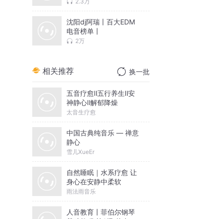
2.3万
沈阳dj阿瑞丨百大EDM
电音榜单丨
2万
相关推荐
换一批
五音疗愈Ⅱ五行养生Ⅱ安
神静心Ⅱ解郁降燥
太音生疗愈
中国古典纯音乐 — 禅意
静心
雪儿XueEr
自然睡眠｜水系疗愈 让
身心在安静中柔软
雨法雨音乐
人音教育丨菲伯尔钢琴