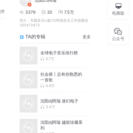
沈阳DJ阿瑞
倒序
3379
20
7.5万
电脑版
简介：
车载音乐U盘CD阿瑞音乐工作室微信
250473473
TA的专辑
更多
公众号
全球电子音乐排行榜
5.7万
社会摇丨总有你熟悉的
一首歌
6.9万
沈阳dj阿瑞 迷幻电子
3.4万
沈阳dj阿瑞 越鼓珍藏系
列