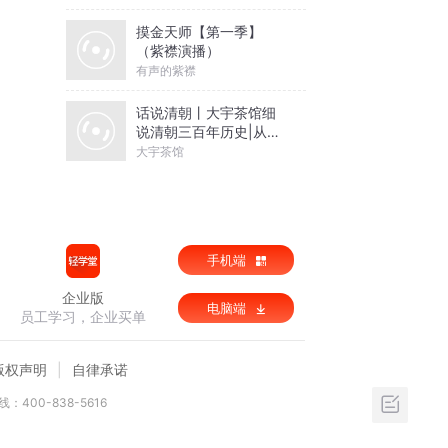
摸金天师【第一季】
（紫襟演播）
有声的紫襟
话说清朝丨大宇茶馆细
说清朝三百年历史|从努
尔哈赤到末代皇帝溥仪|
大宇茶馆
康熙雍正乾隆
手机端
企业版
电脑端
员工学习，企业买单
版权声明
自律承诺
：400-838-5616