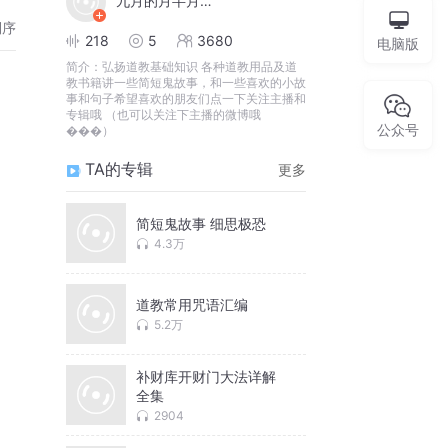
九月的月半月半虎
倒序
218
5
3680
电脑版
简介：
弘扬道教基础知识 各种道教用品及道
教书籍讲一些简短鬼故事，和一些喜欢的小故
事和句子希望喜欢的朋友们点一下关注主播和
专辑哦 （也可以关注下主播的微博哦
公众号
���）
TA的专辑
更多
简短鬼故事 细思极恐
4.3万
道教常用咒语汇编
5.2万
补财库开财门大法详解
全集
2904