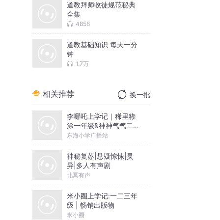
道教拜师收徒规范秘典
全集
4856
道教基础知识 每天一分
钟
1.7万
相关推荐
换一批
李哪吒上学记｜稀里糊
涂一年级&神神气气二年
级
东海小学广播站
神秘复苏|悬疑惊悚|灵
异|多人有声剧
北冥有声
米小圈上学记:一二三年
级 | 畅销出版物
米小圈