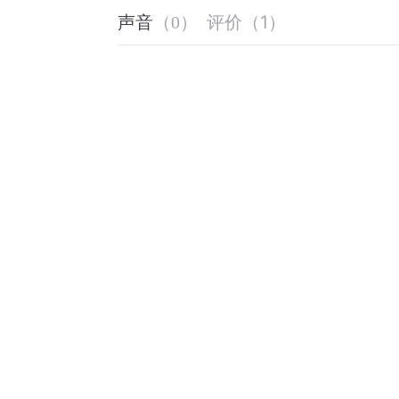
评价
（
1
）
声音
（
0
）