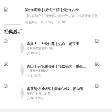
染婚成瘾 | 现代言情 | 先婚后爱
【内容简介】“能跟颜小姐成为夫妻，程某荣幸之至！”程陆言依旧是那副带着淡笑的模样，风轻云淡的说着。“你到底想怎么样？”颜玖咬紧牙关。今天这程陆言是不达目的不罢休...
1.60万
186
有声书
经典必听
蛊真人｜大爱仙尊｜热血｜老宝玉｜多人VIP免费有声剧
专辑播放量超19.9亿
19.09亿
青山丨头陀渊演播丨轻松搞笑丨重生穿越丨古代权谋丨VIP免费 | 多人有声剧
主播粉丝1659万
11.33亿
盗墓笔记 全8部丨豪华CV版丨苏尚卿&边江 领衔 多人有声剧丨冠声文化丨南派三叔
连载节目超七百集
1663.20万