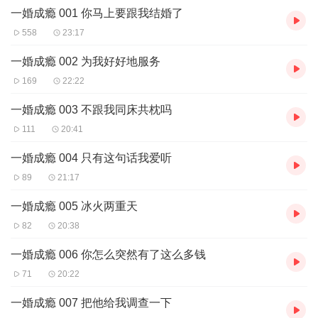
一婚成瘾 001 你马上要跟我结婚了
【作者/主播简介】
558
23:17
作者：沿之残梦
，
网络小说作家
。
主播：小花电台
一婚成瘾 002 为我好好地服务
169
22:22
【...
一婚成瘾 003 不跟我同床共枕吗
111
20:41
一婚成瘾 004 只有这句话我爱听
89
21:17
一婚成瘾 005 冰火两重天
82
20:38
一婚成瘾 006 你怎么突然有了这么多钱
71
20:22
一婚成瘾 007 把他给我调查一下