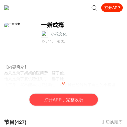
打开APP
一婚成瘾
小花文化
3446
31
【内容简介】
她只是为了妈妈的医药费，嫁了他。
他只是为了复仇稳住对手，娶了她。
失了身，就不能再失掉这颗心，可是她已经躲到了自己的小窝里，
可是他为什么放着大别墅不住，偏偏要跟她一起挤在十平米的小屋
里，还非要睡在她的单人床上！
打
开
A
P
P，完整收听
当他亲手覆灭了压在他心上的东西，转身之际，却发觉她已经不
在：“夏子珊，就算你躲到天边去，我也要把你绑回来！”
“你说什么？”某女不屑的看着某男的咬牙切齿。
“老婆，我错了，我是说把你求回来，跪求也可以。”某男连忙和颜悦
节目(427)
切换顺序
色。