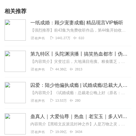
相关推荐
一纸成婚：顾少宠妻成瘾| 精品现言VIP畅听
【强烈推荐】前43集为免费收听作品，第44集开始收费，会员免费畅听，欢迎收听~【内容介绍】惨遭所有人背叛，没想到一纸婚约将她宠上天！想要什么买买买，不够就垄断...
1441.27万
610
有声书
第九特区丨头陀渊演播丨搞笑热血都市丨伪戒丨VIP免费多人有声剧
【内容简介】灾变过后，大地满目疮痍。粮食匮乏，资源紧俏，局势混乱……一位从待规划区杀出来的青年，背对着漫天黄沙，孤身来到九区谋生，却不曾想偶然结识三五好友，一念...
44.38亿
2813
有声书
囚爱：陆少他偏执成瘾 | 试婚成瘾/总裁大人婚恋成瘾
【内容简介】《试婚成瘾：总裁老公晚上好（原名：试婚成瘾）》，她是A市人人羡慕的慕家三少奶奶。三年婚姻，他对她极尽宠溺，她助他坐上慕家第一把交椅后，却发现三年不能...
13.53万
280
有声书
蛊真人｜大爱仙尊｜热血｜老宝玉｜多人VIP免费有声剧
内容简介【黑暗文反派流封神之作】人是万物之灵，蛊是天地真精。一个穿越者不断重生的故事。一个养蛊、炼蛊、用蛊的奇特世界。配音组（男角色）老宝玉旁白...
19.09亿
3434
有声书