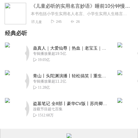
《儿童必听的实用名言妙语》睡前10分钟慢慢会有变化
本书包括小学生实用名人名言、小学生实用人生格言、小学生实用处世警言、小学生实用校园赠言、小学生实用青春寄语等内容
245
26
儿童
经典必听
蛊真人｜大爱仙尊｜热血｜老宝玉｜多人VIP免费有声剧
专辑播放量超19.5亿
19.05亿
青山丨头陀渊演播丨轻松搞笑丨重生穿越丨古代权谋丨VIP免费 | 多人有声剧
专辑播放量超11.2亿
11.28亿
盗墓笔记 全8部丨豪华CV版丨苏尚卿&边江 领衔 多人有声剧丨冠声文化丨南派三叔
连载节目超七百集
1512.68万