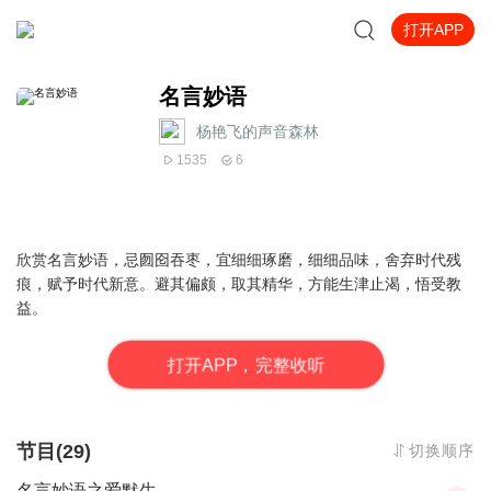
打开APP
名言妙语
杨艳飞的声音森林
1535
6
欣赏名言妙语，忌囫囵吞枣，宜细细琢磨，细细品味，舍弃时代残
痕，赋予时代新意。避其偏颇，取其精华，方能生津止渴，悟受教
益。
打
开
A
P
P，完整收听
节目(29)
切换顺序
名言妙语之爱默生