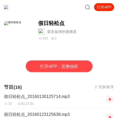
打开APP
假日轻松点
紫音旋律的微频道
930
2
打
开
A
P
P，完整收听
节目(16)
切换顺序
假日轻松点_20160130125714.mp3
72
01:27:01
假日轻松点_20160123125638.mp3