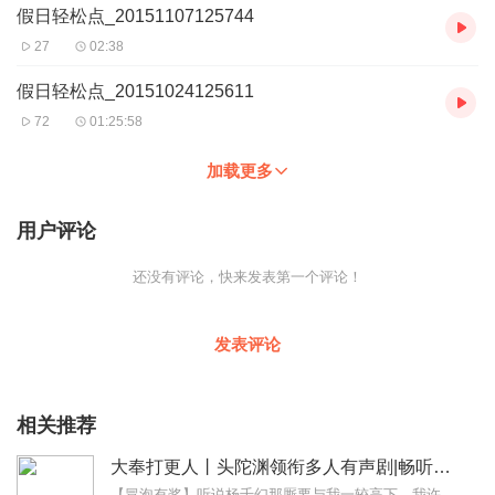
假日轻松点_20151107125744
27
02:38
假日轻松点_20151024125611
72
01:25:58
加载更多
用户评论
还没有评论，快来发表第一个评论！
发表评论
相关推荐
大奉打更人丨头陀渊领衔多人有声剧|畅听全集|王鹤棣、田曦薇主演影视剧原著|卖报小郎君
【冒泡有奖】听说杨千幻那厮要与我一较高下，我许七安要开始装叉了！快进入声音播放页戳下方输入框，冒个泡偷偷告诉我，我要用哪些诗词才能胜过他？说得好的，有赏！202...