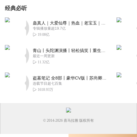
经典必听
蛊真人｜大爱仙尊｜热血｜老宝玉｜多人VIP免费有声剧
专辑播放量超19.7亿
19.08亿
青山丨头陀渊演播丨轻松搞笑丨重生穿越丨古代权谋丨VIP免费 | 多人有声剧
最近一周更新
11.32亿
盗墓笔记 全8部丨豪华CV版丨苏尚卿&边江 领衔 多人有声剧丨冠声文化丨南派三叔
连载节目超七百集
1618.93万
© 2014-
2026
喜马拉雅 版权所有