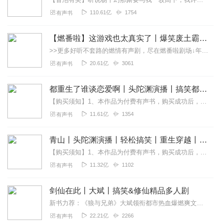
110.61亿
1754
有声书
【燃番啦】这游戏也太真实了丨爆笑废土霸榜神作丨紫襟剧社制作
>>更多好听不套路的燃情有声剧，尽在燃番啦剧场↓年度重磅推荐本专辑为VIP免费专辑每天上午10点5集更新，订阅可以听到最新内容哦！每周抽一个专辑五星优质评论送...
20.61亿
3061
有声书
都重生了谁谈恋爱啊丨头陀渊演播丨搞笑都市丨穿越重生丨VIP免费 | 精品 | 多人有声剧
【购买须知】1、本作品为付费有声书，购买成功后，即可收听。2、版权归原作者所有，严禁翻录成任何形式，严禁在任何第三方平台传播，违者将追究其法律责任。3、如在充值...
11.61亿
1354
有声书
青山丨头陀渊演播丨轻松搞笑丨重生穿越丨古代权谋丨VIP免费 | 多人有声剧
【购买须知】1、本作品为付费有声书，购买成功后，即可收听。2、版权归原作者所有，严禁翻录成任何形式，严禁在任何第三方平台传播，违者将追究其法律责任。3、如在充...
11.32亿
1102
有声书
剑仙在此丨大斌丨搞笑&修仙精品多人剧
新书力荐：《狼与兄弟》大斌领衔都市热血爆燃爽文，点击进入新书力荐:《不让江山》搞笑&热血，梗多多&车速快，点击进入【内容简介】林北辰因为一个奇异的手机而穿越到东...
22.21亿
2266
有声书