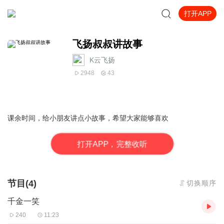
打开APP
飞扬叔叔讲故事
K云飞扬
2948
43
课余时间，给小朋友讲点小故事，希望大家能够喜欢
打
开
A
P
P，完整收听
节目(4)
切换顺序
千金一笑
240
11:23