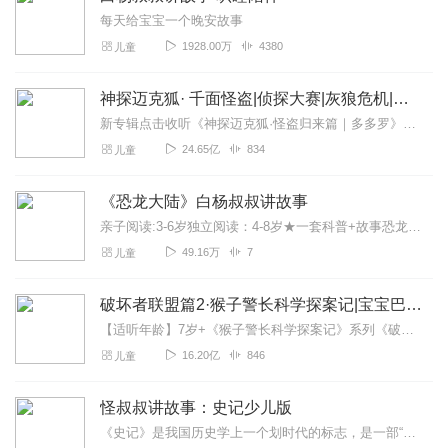
每天给宝宝一个晚安故事
1928.00万
4380
儿童
神探迈克狐· 千面怪盗|侦探大赛|灰狼危机|多多罗
新专辑点击收听《神探迈克狐·怪盗归来篇｜多多罗》！！！>>>点击进入主播橱窗购买《神探迈克狐》系列图书吧!<<<多多罗故事【点击前往】收听多多罗其他好玩有趣的故...
24.65亿
834
儿童
《恐龙大陆》白杨叔叔讲故事
亲子阅读:3-6岁独立阅读：4-8岁★一套科普+故事恐龙绘本★寓教于乐，受孩子喜爱的恐龙书★惊险的故事，精美的画面，优美的文字，丰富的知识...
49.16万
7
儿童
破坏者联盟篇2·猴子警长科学探案记|宝宝巴士故事
【适听年龄】7岁+《猴子警长科学探案记》系列《破坏者联盟篇1·猴子警长科学探案记》>>>《破坏者联盟篇2·猴子警长科学探案记》>>>《破坏者联盟篇3·猴子警长科...
16.20亿
846
儿童
怪叔叔讲故事：史记少儿版
《史记》是我国历史学上一个划时代的标志，是一部“究天人之际，通古今之变，成一家之言”的伟大著作，是我国民族文化特别是历史学方面的极其宝贵的文献资料。全书包括本纪...