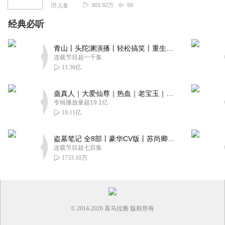
303.92万
56
儿童
经典必听
青山丨头陀渊演播丨轻松搞笑丨重生穿越丨古代权谋丨VIP免费 | 多人有声剧
连载节目超一千集
11.36亿
蛊真人｜大爱仙尊｜热血｜老宝玉｜多人VIP免费有声剧
专辑播放量超19.1亿
19.11亿
盗墓笔记 全8部丨豪华CV版丨苏尚卿&边江 领衔 多人有声剧丨冠声文化丨南派三叔
连载节目超七百集
1733.10万
© 2014-
2026
喜马拉雅 版权所有