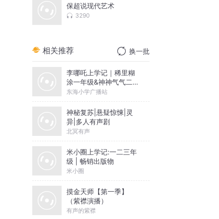
保超说现代艺术
3290
相关推荐
换一批
李哪吒上学记｜稀里糊
涂一年级&神神气气二年
级
东海小学广播站
神秘复苏|悬疑惊悚|灵
异|多人有声剧
北冥有声
米小圈上学记:一二三年
级 | 畅销出版物
米小圈
摸金天师【第一季】
（紫襟演播）
有声的紫襟