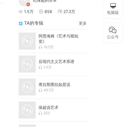
纪保超的分享
1.5万
858
27.3万
电脑版
TA的专辑
更多
阿恩海姆《艺术与视知
公众号
觉》
16.5万
后现代主义艺术系谱
1.3万
查拉斯图拉如是说
40.1万
保超说艺术
253