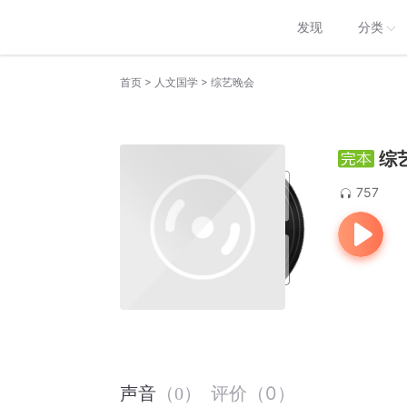
发现
分类
>
>
首页
人文国学
综艺晚会
综
757
评价
（
0
）
声音
（
0
）