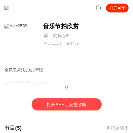
打开APP
音乐节拍欣赏
韵育心声
141.11万
1469
金风玉露法2015新版
含8352和6352成品音乐
背景素材和语音素材
打
开
A
P
P，完整收听
节目(5)
切换顺序