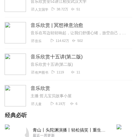
音乐欣赏全51讲江柏安武汉大学
福厚666
38.72万
51
人文国学
2025年1月份因为脚腕骨折打石膏，躺床上了2周，然后腰痛
左边臀部也痛，不知道是不是因为大体重的原因躺床上久
音乐欣赏 | 冥想禅意治愈
了，头也不舒服牙齿也痛（原来就经常痛），但是什么都做
音乐在耳边轻轻响起，让我们舒缓心绪，放空自己，走进广阔无垠的大自然，一个人和日月星辰对话，和江河湖海晤谈，和每一棵树握手，和每一株草耳鬓厮磨，和鸟兽虫鱼共舞，顿...
不了。原来练习过856，让后就开始做856呼吸（问过相关老
114.62万
502
音乐
师说我的一个情况练习还可以促进骨骼的恢复），联系了有
15天了过程中会有反应，但是腰痛臀部痛牙痛头痛的这些问
音乐欣赏十五讲(第二版)
题基本没有了。每天用心练习，效果真的很好。
音乐欣赏十五讲(第二版)
回复
2025-02-10
0
1119
11
有声图书
1394868zsod
音乐欣赏
专辑很流畅，对练习很有用，不错，很好哦。
主播:哲儿宝贝故事小屋
回复
2023-08-02
0
8.19万
6
儿童
经典必听
青山丨头陀渊演播丨轻松搞笑丨重生穿越丨古代权谋丨VIP免费 | 多人有声剧
最近一周更新