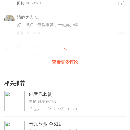
回复
2023-12-10
1
清静之人_9f
好，很好，值得推荐，一起再少年
回复
2019-10-01
1
听友338401529
用以练习苒少年运动非常好！
查看更多评论
回复
2023-06-07
0
18085938ypu
相关推荐
强身健体！坚持就是胜利！
回复
2022-10-08
0
纯音乐欣赏
主播:只爱好声音
是精彩呀
36.70万
534
音乐
每天都听，练习再少年，排毒养颜
回复
2021-05-25
0
音乐欣赏 全51讲