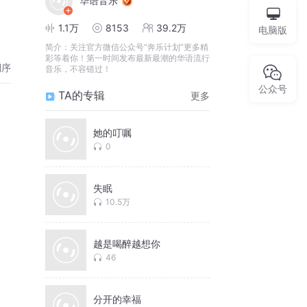
华语音乐
1.1万
8153
39.2万
电脑版
简介：
关注官方微信公众号“奔乐计划”更多精
彩等着你！第一时间发布最新最潮的华语流行
倒序
音乐，不容错过！
公众号
TA的专辑
更多
她的叮嘱
0
失眠
10.5万
越是喝醉越想你
46
分开的幸福