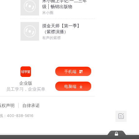
米小圈上学记:一二三年
级 | 畅销出版物
米小圈
摸金天师【第一季】
（紫襟演播）
有声的紫襟
手机端
企业版
电脑端
员工学习，企业买单
版权声明
自律承诺
：400-838-5616