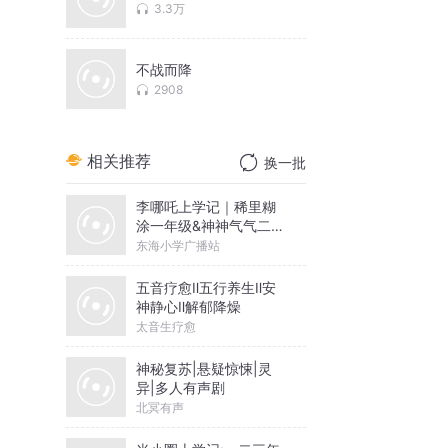
3.3万
不战而降
2908
相关推荐
换一批
李哪吒上学记｜稀里糊
涂一年级&神神气气二年
级
东海小学广播站
五音疗愈Ⅱ五行养生Ⅱ安
神静心Ⅱ解郁降燥
太音生疗愈
神秘复苏|悬疑惊悚|灵
异|多人有声剧
北冥有声