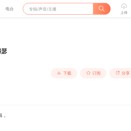
电台
上传
嘚瑟
下载
订阅
分享
辑，