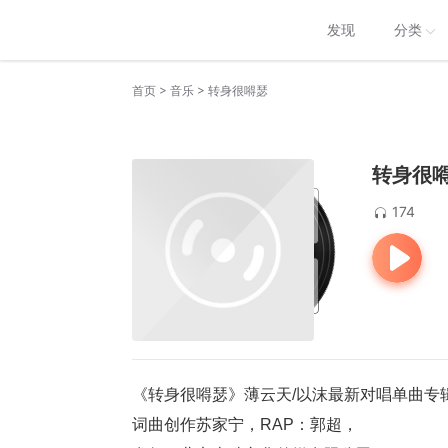
发现
分类
>
>
首页
音乐
转身很嘚瑟
转身很
174
《转身很嘚瑟》薄云天/以沫最新对唱单曲专
词曲创作苏家宁，RAP：郭超，