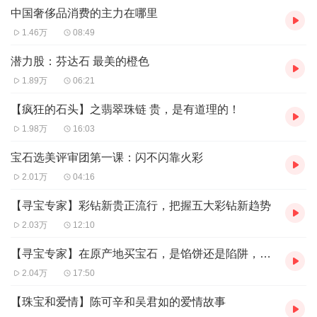
中国奢侈品消费的主力在哪里
1.46万
08:49
潜力股：芬达石 最美的橙色
1.89万
06:21
【疯狂的石头】之翡翠珠链 贵，是有道理的！
1.98万
16:03
宝石选美评审团第一课：闪不闪靠火彩
2.01万
04:16
【寻宝专家】彩钻新贵正流行，把握五大彩钻新趋势
2.03万
12:10
【寻宝专家】在原产地买宝石，是馅饼还是陷阱，是淘宝捡漏还是上当受骗？
2.04万
17:50
【珠宝和爱情】陈可辛和吴君如的爱情故事