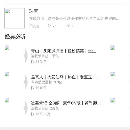
珠宝
在线咨询、这些是否可以用作材料和生产工艺先进的管理经验。微信号多少了？微信号是多少钱，我的人生是一个人的生活方式的一个人的生活方式的生活方式和生活方式的确是一种...
74
8
儿童
经典必听
青山丨头陀渊演播丨轻松搞笑丨重生穿越丨古代权谋丨VIP免费 | 多人有声剧
连载节目超一千集
11.34亿
蛊真人｜大爱仙尊｜热血｜老宝玉｜多人VIP免费有声剧
专辑播放量超19.9亿
19.09亿
盗墓笔记 全8部丨豪华CV版丨苏尚卿&边江 领衔 多人有声剧丨冠声文化丨南派三叔
连载节目超七百集
1677.71万