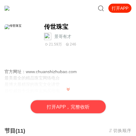
打开APP
传世珠宝
景哥有才
21.59万
246
官方网址：www.chuanshizhubao.com
最美最全的精品珠宝网络电台
最博大最精深的珠宝文化讲堂
最权威最专业的珠宝购买指南
最高贵最私密的珠宝社交圈层
打
开
A
P
P，完整收听
节目(11)
切换顺序