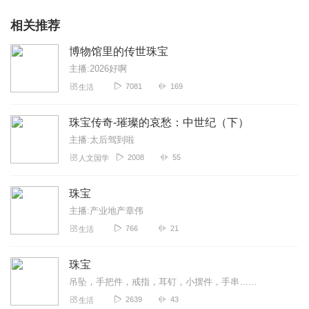
相关推荐
博物馆里的传世珠宝
主播:2026好啊
7081
169
生活
珠宝传奇-璀璨的哀愁：中世纪（下）
主播:太后驾到啦
2008
55
人文国学
珠宝
主播:产业地产章伟
766
21
生活
珠宝
吊坠，手把件，戒指，耳钉，小摆件，手串……
2639
43
生活