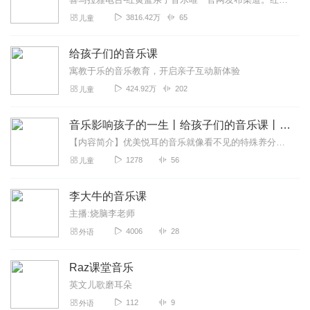
3816.42万
65
儿童
给孩子们的音乐课
寓教于乐的音乐教育，开启亲子互动新体验
424.92万
202
儿童
音乐影响孩子的一生丨给孩子们的音乐课丨音乐启蒙
【内容简介】优美悦耳的音乐就像看不见的特殊养分，流淌在孩子的血液中，渗透到孩子的每一个细胞里，从而促使孩子的大脑和感官全面、健康地发育，为其今后的成长打下良好的...
1278
56
儿童
李大牛的音乐课
主播:烧脑李老师
4006
28
外语
Raz课堂音乐
英文儿歌磨耳朵
112
9
外语