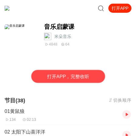
打开APP
音乐启蒙课
米朵音乐
4848
64
打
开
A
P
P，完整收听
节目(38)
切换顺序
01黄鼠狼
134
02:13
02 太阳下山喜洋洋