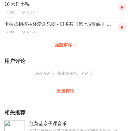
10 六只小鸭
242
01:12
卡拉扬指挥柏林爱乐乐团 - 贝多芬《第七交响曲》第二乐章 小快板
200
07:58
加载更多
用户评论
还没有评论，快来发表第一个评论！
发表评论
相关推荐
红黄蓝亲子课音乐
喜马拉雅电台-红黄蓝亲子音乐唯一官网发布渠道。红黄蓝亲子课程高品质儿童音乐，全网最优资源首次免费共享，各位会员和非会员朋友，欢迎订阅！