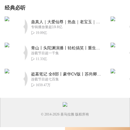
经典必听
蛊真人｜大爱仙尊｜热血｜老宝玉｜多人VIP免费有声剧
专辑播放量超19.8亿
19.09亿
青山丨头陀渊演播丨轻松搞笑丨重生穿越丨古代权谋丨VIP免费 | 多人有声剧
连载节目超一千集
11.33亿
盗墓笔记 全8部丨豪华CV版丨苏尚卿&边江 领衔 多人有声剧丨冠声文化丨南派三叔
连载节目超七百集
1659.47万
© 2014-
2026
喜马拉雅 版权所有