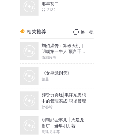
那年初二
2132
相关推荐
换一批
刘伯温传：算破天机｜
明朝第一牛人 预言千年
国运
微霜读书
《女皇武则天》
蒙曼
领导力巅峰|毛泽东思想
中的管理实战|职场管理
孙春岭
明朝那些事儿 | 周建龙
播讲 | 当年明月著
周建龙本尊