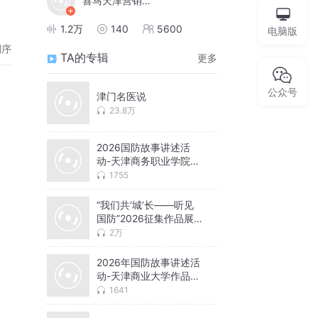
喜马天津营销服务中心
1.2万
140
5600
电脑版
倒序
TA的专辑
更多
公众号
津门名医说
23.8万
2026国防故事讲述活
动-天津商务职业学院作
品合集
1755
“我们共‘城’长——听见
国防”2026征集作品展
示
2万
2026年国防故事讲述活
动-天津商业大学作品合
集
1641