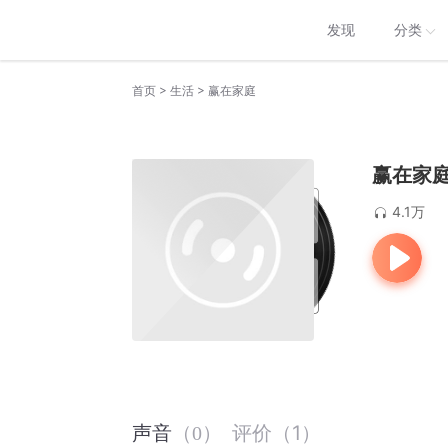
发现
分类
>
>
首页
生活
赢在家庭
赢在家
4.1万
评价
（
1
）
声音
（
0
）