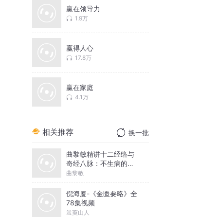
赢在领导力
1.9万
赢得人心
17.8万
赢在家庭
4.1万
相关推荐
换一批
曲黎敏精讲十二经络与
奇经八脉：不生病的智
慧 | 揭秘经络养生之
曲黎敏
道，探寻生命健康之方
倪海厦-《金匮要略》全
78集视频
蚩萸山人