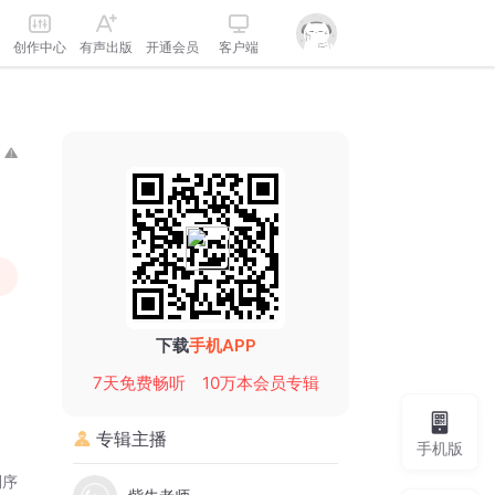
创作中心
有声出版
开通会员
客户端
下载
手机APP
7天免费畅听
10万本会员专辑
专辑主播
手机版
倒序