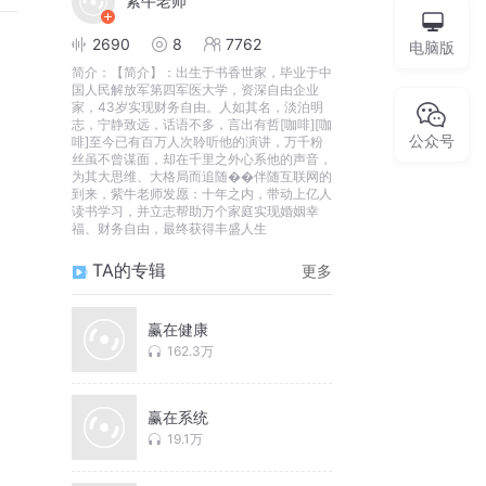
紫牛老师
2690
8
7762
电脑版
简介：
【简介】：出生于书香世家，毕业于中
国人民解放军第四军医大学，资深自由企业
家，43岁实现财务自由。人如其名，淡泊明
志，宁静致远，话语不多，言出有哲[咖啡][咖
公众号
啡]至今已有百万人次聆听他的演讲，万千粉
丝虽不曾谋面，却在千里之外心系他的声音，
为其大思维、大格局而追随��伴随互联网的
到来，紫牛老师发愿：十年之内，带动上亿人
读书学习，并立志帮助万个家庭实现婚姻幸
福、财务自由，最终获得丰盛人生
TA的专辑
更多
赢在健康
162.3万
赢在系统
19.1万