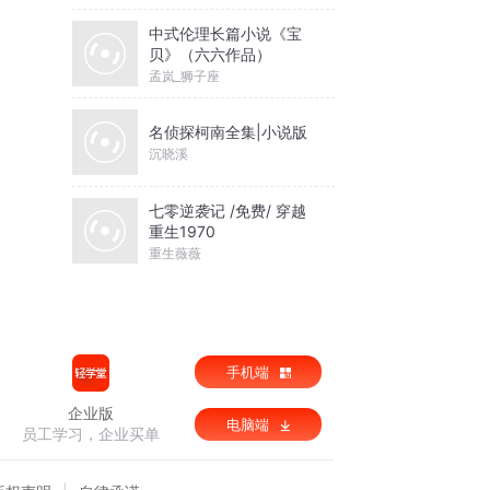
中式伦理长篇小说《宝
贝》（六六作品）
孟岚_狮子座
名侦探柯南全集|小说版
沉晓溪
七零逆袭记 /免费/ 穿越
重生1970
重生薇薇
手机端
企业版
电脑端
员工学习，企业买单