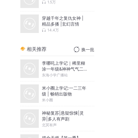
1.5万
穿越千年之复仇女神 |
精品多播 |玄幻言情
14.4万
相关推荐
换一批
李哪吒上学记｜稀里糊
涂一年级&神神气气二年
级
东海小学广播站
米小圈上学记:一二三年
级 | 畅销出版物
米小圈
神秘复苏|悬疑惊悚|灵
异|多人有声剧
北冥有声
摸金天师【第一季】