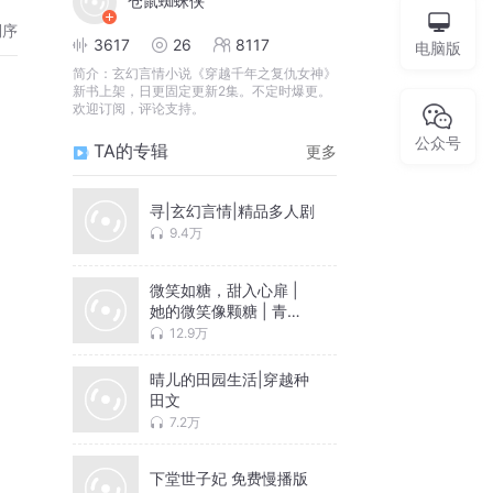
仓鼠蜘蛛侠
倒序
3617
26
8117
电脑版
简介：
玄幻言情小说《穿越千年之复仇女神》
新书上架，日更固定更新2集。不定时爆更。
欢迎订阅，评论支持。
公众号
TA的专辑
更多
寻|玄幻言情|精品多人剧
9.4万
微笑如糖，甜入心扉 |
她的微笑像颗糖 | 青春
校园 | 甜蜜
12.9万
晴儿的田园生活|穿越种
田文
7.2万
下堂世子妃 免费慢播版