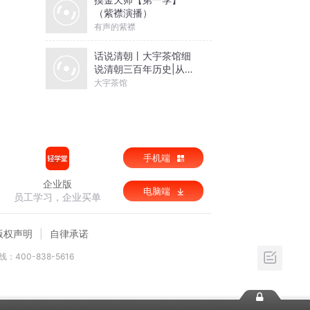
（紫襟演播）
有声的紫襟
话说清朝丨大宇茶馆细
说清朝三百年历史|从努
尔哈赤到末代皇帝溥仪|
大宇茶馆
康熙雍正乾隆
手机端
企业版
电脑端
员工学习，企业买单
版权声明
自律承诺
：400-838-5616