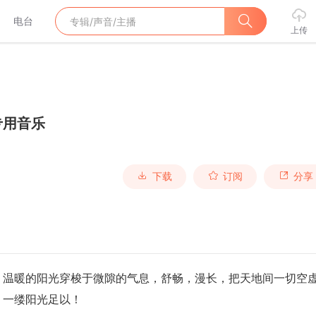
电台
上传
专用音乐
下载
订阅
分享
，温暖的阳光穿梭于微隙的气息，舒畅，漫长，把天地间一切空
，一缕阳光足以！