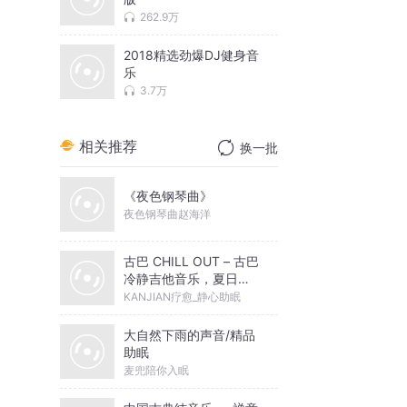
262.9万
2018精选劲爆DJ健身音
乐
3.7万
相关推荐
换一批
《夜色钢琴曲》
夜色钢琴曲赵海洋
古巴 CHILL OUT – 古巴
冷静吉他音乐，夏日派
对，拉丁音乐， Chill
KANJIAN疗愈_静心助眠
Out 音乐
大自然下雨的声音/精品
助眠
麦兜陪你入眠