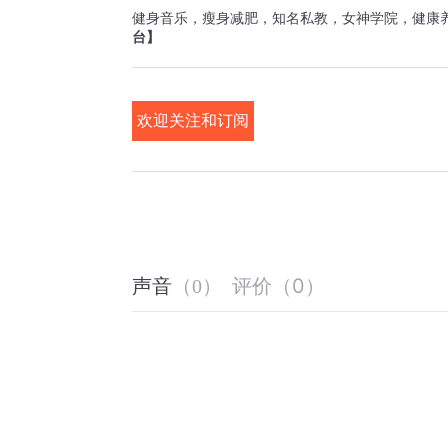
健身音乐，瘦身减肥，知名私教，女神学院，健康养
台】
欢迎关注和订阅
 
评价
（
0
）
声音
（
0
）