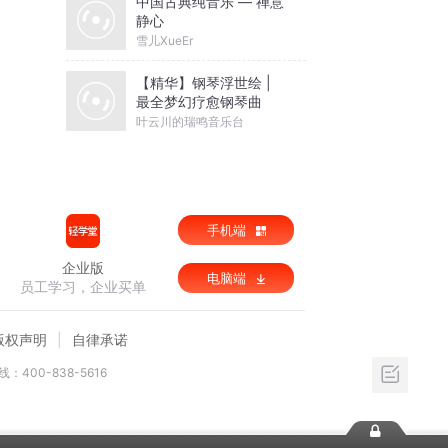
中国古典纯音乐 — 禅意
静心
雪儿XueEr
【精华】钢琴浮世绘 |
最全梦幻疗愈钢琴曲
叶云川的瑞鸣音乐台
手机端
企业版
电脑端
员工学习，企业买单
版权声明
自律承诺
：400-838-5616