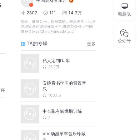
中国健身音乐台
乐
2302
111
14.3万
电脑版
简介：
健身音乐，瘦身减肥，健康养生，运营
管理等系列课程分享平台.微信公众号：中国
健身音乐台 ChinaFitnessMusic
公众号
TA的专辑
更多
私人定制DJ串
25.2万
安静看书学习的背景音
乐
倒序
100.1万
中长跑有氧燃脂训练
7
VIVI动感单车音乐珍藏
版