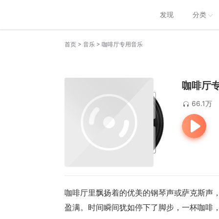
发现
分类
>
>
首页
音乐
咖啡厅专用音乐
咖啡厅
66.1万
咖啡厅里飘扬着的优美的钢琴声或萨克斯声
盈满。时间瞬间犹如停下了脚步，一杯咖啡