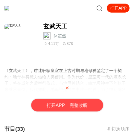
打开APP
玄武天工
沐笙然
4.11万
878
《玄武天工》，讲述轩辕皇室在上古时期与地母神鉴定了一个契
约：地母神将魔力借给人类使用。作为代价，皇室每一代的嫡系长
子，将在成年之后举行仪式，与地母神结合，由地母神生下的孩子
来继承皇位。代代如此。地母神是世界中唯一的神，为了得到绵延
不绝的人类的爱，对玄武轩辕帝国庇护有加。玄武帝国因神明的庇
佑，空前强大，魔法极度繁荣... ...欢迎您收听由
甜da心
、
沐笙然
打
开
A
P
P，完整收听
为您演播这部作品~多多提建议哟~我们会在您的建议中不断成长~
节目(33)
切换顺序