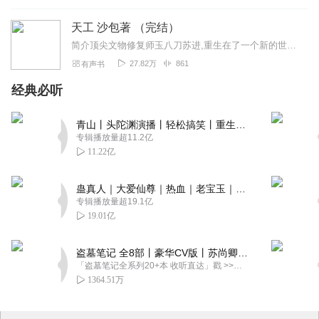
天工 沙包著 （完结）
简介顶尖文物修复师玉八刀苏进,重生在了一个新的世界。文物破损,修复技术流失……
27.82万
861
有声书
经典必听
青山丨头陀渊演播丨轻松搞笑丨重生穿越丨古代权谋丨VIP免费 | 多人有声剧
专辑播放量超11.2亿
11.22亿
蛊真人｜大爱仙尊｜热血｜老宝玉｜多人VIP免费有声剧
专辑播放量超19.1亿
19.01亿
盗墓笔记 全8部丨豪华CV版丨苏尚卿&边江 领衔 多人有声剧丨冠声文化丨南派三叔
「盗墓笔记全系列20+本 收听直达」戳 >>改编自南派三叔同名作品，腾讯音乐娱乐集团出品，冠声文化制作，...
1364.51万