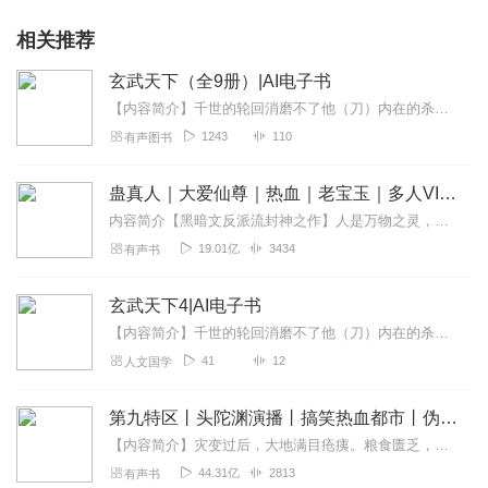
相关推荐
玄武天下（全9册）|AI电子书
【内容简介】千世的轮回消磨不了他（刀）内在的杀气。万年的魔咒尘封不住他（剑）体内的战意。他们的出世使平静的乐士烽烟四起！他们的重逢将武界引入神魔之境！四帝的传说...
1243
110
有声图书
蛊真人｜大爱仙尊｜热血｜老宝玉｜多人VIP免费有声剧
内容简介【黑暗文反派流封神之作】人是万物之灵，蛊是天地真精。一个穿越者不断重生的故事。一个养蛊、炼蛊、用蛊的奇特世界。配音组（男角色）老宝玉旁白...
19.01亿
3434
有声书
玄武天下4|AI电子书
【内容简介】千世的轮回消磨不了他（刀）内在的杀气。万年的魔咒尘封不住他（剑）体内的战意。他们的出世使平静的乐士烽烟四起！他们的重逢将武界引入神魔之境！四帝的传说...
41
12
人文国学
第九特区丨头陀渊演播丨搞笑热血都市丨伪戒丨VIP免费多人有声剧
【内容简介】灾变过后，大地满目疮痍。粮食匮乏，资源紧俏，局势混乱……一位从待规划区杀出来的青年，背对着漫天黄沙，孤身来到九区谋生，却不曾想偶然结识三五好友，一念...
44.31亿
2813
有声书