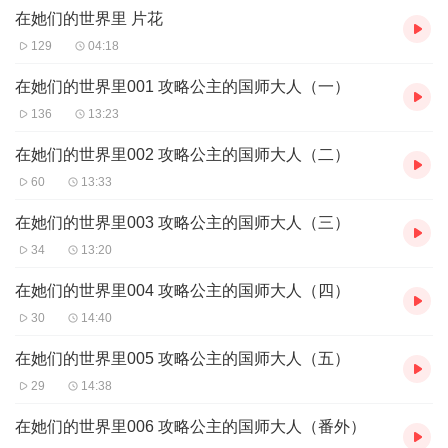
听，可下载重复收听。
在她们的世界里 片花
2、版权归原作者所有，严禁翻录成任何形式，严禁在任何第三方平
台传播，违者将追究其法律责任。
129
04:18
3、如在充值／购买环节遇到问题，您可通过页面右上方按钮，将页
面分享至微信内使用微信支付完成购买。
在她们的世界里001 攻略公主的国师大人（一）
4、在购买过程中，如果您有任何问题，可以按以下步骤咨询在线客
136
13:23
服：
第一步：您可在喜马拉雅APP【账号-联系客服】中咨询在线客服；
在她们的世界里002 攻略公主的国师大人（二）
第二步：如果您无法联系上APP内在线客服，可关注【喜马拉雅
60
13:33
APP】公众号，通过下方菜单栏里【我的-在线客服】咨询在线客
服；
在她们的世界里003 攻略公主的国师大人（三）
第三步：如果在线客服都未取得联系，也可拨打客服电话：400-
34
13:20
838-5616
在她们的世界里004 攻略公主的国师大人（四）
30
14:40
在她们的世界里005 攻略公主的国师大人（五）
29
14:38
在她们的世界里006 攻略公主的国师大人（番外）