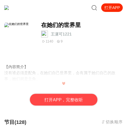
打开APP
在她们的世界里
王潇可1221
1140
9
【内容简介】
没有谁必须是配角，在她们自己世界里，会有属于她们自己的故
事，她们就是主角。
【作者/主播】
作者：啊喻
打
开
A
P
P，完整收听
主播：王潇可1221
【购买须知】
1、本作品为付费有声书，前30集为免费试听，购买成功后，即可收
节目(128)
切换顺序