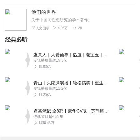
他们的世界
关于中国同性恋研究的学术著作。
4.05万
28
人文国学
经典必听
蛊真人｜大爱仙尊｜热血｜老宝玉｜多人VIP免费有声剧
专辑播放量超19.3亿
19.03亿
青山丨头陀渊演播丨轻松搞笑丨重生穿越丨古代权谋丨VIP免费 | 多人有声剧
专辑播放量超11.2亿
11.25亿
盗墓笔记 全8部丨豪华CV版丨苏尚卿&边江 领衔 多人有声剧丨冠声文化丨南派三叔
连载节目超七百集
1450.48万