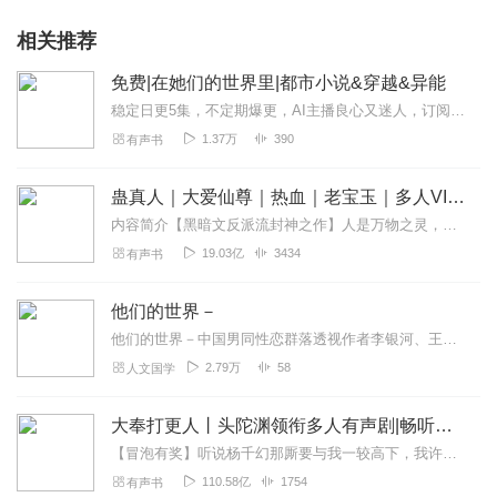
相关推荐
免费|在她们的世界里|都市小说&穿越&异能
稳定日更5集，不定期爆更，AI主播良心又迷人，订阅追更不迷路！【内容简介】没有谁必须是配角，在她们自己世界里，会有属于她们自己的故事，她们就是主角。...
1.37万
390
有声书
蛊真人｜大爱仙尊｜热血｜老宝玉｜多人VIP免费有声剧
内容简介【黑暗文反派流封神之作】人是万物之灵，蛊是天地真精。一个穿越者不断重生的故事。一个养蛊、炼蛊、用蛊的奇特世界。配音组（男角色）老宝玉旁白...
19.03亿
3434
有声书
他们的世界－
他们的世界－中国男同性恋群落透视作者李银河、王小波。本书勾勒出我国男同性恋现象的盖帽，对人口中的这一群具有异常性取向的人们做了客观可信的描述，并且介绍了古今...
2.79万
58
人文国学
大奉打更人丨头陀渊领衔多人有声剧|畅听全集|王鹤棣、田曦薇主演影视剧原著|卖报小郎君
【冒泡有奖】听说杨千幻那厮要与我一较高下，我许七安要开始装叉了！快进入声音播放页戳下方输入框，冒个泡偷偷告诉我，我要用哪些诗词才能胜过他？说得好的，有赏！202...
110.58亿
1754
有声书