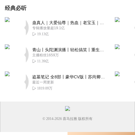
经典必听
蛊真人｜大爱仙尊｜热血｜老宝玉｜多人VIP免费有声剧
专辑播放量超19.1亿
19.13亿
青山丨头陀渊演播丨轻松搞笑丨重生穿越丨古代权谋丨VIP免费 | 多人有声剧
主播粉丝1659万
11.39亿
盗墓笔记 全8部丨豪华CV版丨苏尚卿&边江 领衔 多人有声剧丨冠声文化丨南派三叔
最近一周更新
1819.09万
© 2014-
2026
喜马拉雅 版权所有