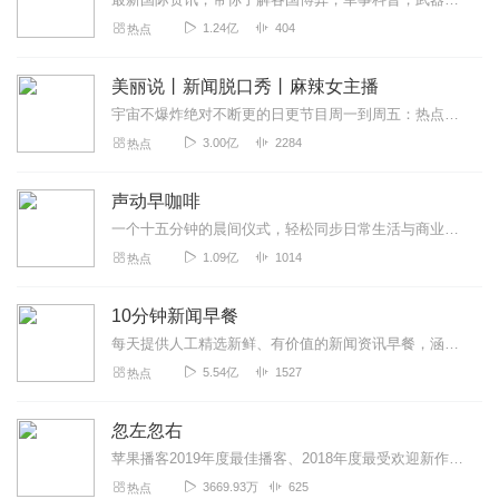
1.24亿
404
热点
美丽说丨新闻脱口秀丨麻辣女主播
宇宙不爆炸绝对不断更的日更节目周一到周五：热点新闻一锅端周末：听众投稿话题探讨随便闲聊>>>不知道怎么进主播橱窗购买零食的点击我哟，点我点我！<<<马栏山...
3.00亿
2284
热点
声动早咖啡
一个十五分钟的晨间仪式，轻松同步日常生活与商业世界。这是一档由声动活泼出品的清晨播客节目，在工作日的早晨，为你带来与日常生活息息相关的商业科技轻解读，开启能量满...
1.09亿
1014
热点
10分钟新闻早餐
每天提供人工精选新鲜、有价值的新闻资讯早餐，涵盖国内社会热点、财经科技大事、国际时事风云。每天10分钟，畅晓天下事！
5.54亿
1527
热点
忽左忽右
苹果播客2019年度最佳播客、2018年度最受欢迎新作这是一档JustPod旗下的沙龙访谈类播客节目，每周更新，试图为中文播客听众提供更多高质量的内容。Just...
3669.93万
625
热点