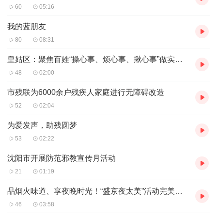
60
05:16
我的蓝朋友
80
08:31
皇姑区：聚焦百姓“操心事、烦心事、揪心事”做实创卫“民生工程”
48
02:00
市残联为6000余户残疾人家庭进行无障碍改造
52
02:04
为爱发声，助残圆梦
53
02:22
沈阳市开展防范邪教宣传月活动
21
01:19
品烟火味道、享夜晚时光！“盛京夜太美”活动完美落幕
46
03:58