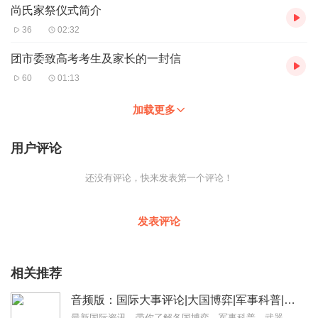
尚氏家祭仪式简介
36
02:32
团市委致高考考生及家长的一封信
60
01:13
加载更多
用户评论
还没有评论，快来发表第一个评论！
发表评论
相关推荐
音频版：国际大事评论|大国博弈|军事科普|科技讲解
最新国际资讯，带你了解各国博弈，军事科普，武器博览。本专辑为听风的蚕原创专辑，本专辑将为您介绍军事科普和国际动态和热点大事，通过独家解读，为您理清热点之下的脉络...