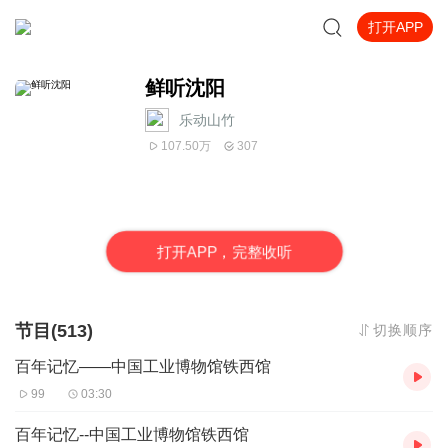
打开APP
鲜听沈阳
乐动山竹
107.50万
307
打
开
A
P
P，完整收听
节目(513)
切换顺序
百年记忆——中国工业博物馆铁西馆
99
03:30
百年记忆--中国工业博物馆铁西馆