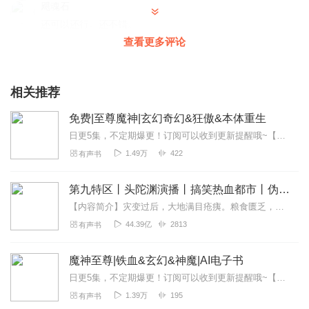
飓魂石
还可以还行。还不错。
查看更多评论
回复
2020-03-11
1
相关推荐
免费|至尊魔神|玄幻奇幻&狂傲&本体重生
日更5集，不定期爆更！订阅可以收到更新提醒哦~【内容简介】在古武世界，外门弟子林元昊怀抱血海深仇，恩师吴天南遭袭陨命。他意外获传九转魔枪决残篇，从此踏上复仇...
1.49万
422
有声书
第九特区丨头陀渊演播丨搞笑热血都市丨伪戒丨VIP免费多人有声剧
【内容简介】灾变过后，大地满目疮痍。粮食匮乏，资源紧俏，局势混乱……一位从待规划区杀出来的青年，背对着漫天黄沙，孤身来到九区谋生，却不曾想偶然结识三五好友，一念...
44.39亿
2813
有声书
魔神至尊|铁血&玄幻&神魔|AI电子书
日更5集，不定期爆更！订阅可以收到更新提醒哦~【内容简介】：在他11岁的时候他就已经毁灭了一个他从小生活的村子。是什么原因呢?他曾经走遍整个大陆!他在寻找着什么...
1.39万
195
有声书