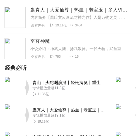
蛊真人｜大爱仙尊｜热血｜老宝玉｜多人VIP免费有声剧
内容简介【黑暗文反派流封神之作】人是万物之灵，蛊是天地真精。一个穿越者不断重生的故事。一个养蛊、炼蛊、用蛊的奇特世界。配音组（男角色）老宝玉旁白...
19.11亿
3434
有声书
至尊神魔
小说介绍：神武大陆，扬武敬神。一代天骄，武圣重生。太一真水，炼体入道。拳撼天地，脚踏天骄.【收听须知】1、至尊神魔2、由于音频节目更新的比较慢，如想快速阅读小说...
793
15
有声书
经典必听
青山丨头陀渊演播丨轻松搞笑丨重生穿越丨古代权谋丨VIP免费 | 多人有声剧
专辑播放量超11.3亿
11.36亿
蛊真人｜大爱仙尊｜热血｜老宝玉｜多人VIP免费有声剧
专辑播放量超19.1亿
19.11亿