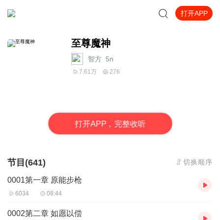
打开APP
至尊魔神
智方_5n
7.61万
276
打
开
A
P
P，完整收听
节目(641)
切换顺序
0001第一章 原能步枪
6034
08:44
0002第二章 如愿以偿