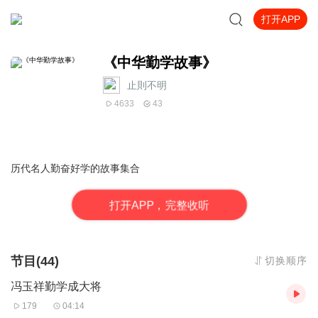
打开APP
《中华勤学故事》
止則不明
4633
43
历代名人勤奋好学的故事集合
打
开
A
P
P，完整收听
节目(44)
切换顺序
冯玉祥勤学成大将
179
04:14