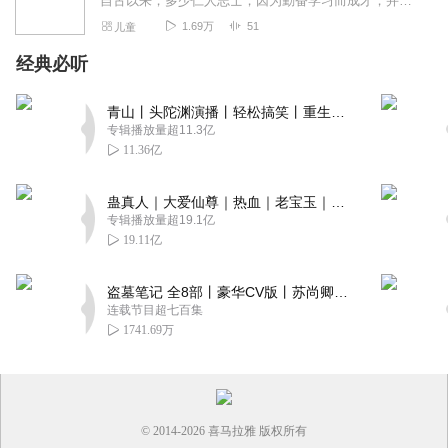
自古以来，多少仁人志士，因为勤奋学习而成才，并留下许多千古佳话，如"囊萤映雪"、"悬梁刺股"、"凿壁偷光"等。是以历代名人勤奋好学的故事为素材，选取了如《华佗学...
1.69万
51
儿童
经典必听
青山丨头陀渊演播丨轻松搞笑丨重生穿越丨古代权谋丨VIP免费 | 多人有声剧
专辑播放量超11.3亿
11.36亿
蛊真人｜大爱仙尊｜热血｜老宝玉｜多人VIP免费有声剧
专辑播放量超19.1亿
19.11亿
盗墓笔记 全8部丨豪华CV版丨苏尚卿&边江 领衔 多人有声剧丨冠声文化丨南派三叔
连载节目超七百集
1741.69万
© 2014-
2026
喜马拉雅 版权所有