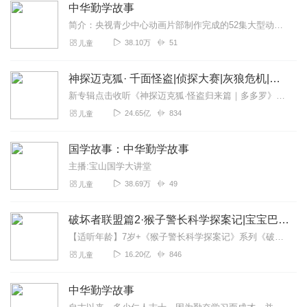
中华勤学故事
简介：央视青少中心动画片部制作完成的52集大型动画系列片《中华勤学故事》，于2004年5月10日在央视一套《动画城》栏目中推出。这是央视为弘扬中华民族传统美德，...
38.10万
51
儿童
神探迈克狐· 千面怪盗|侦探大赛|灰狼危机|多多罗
新专辑点击收听《神探迈克狐·怪盗归来篇｜多多罗》！！！>>>点击进入主播橱窗购买《神探迈克狐》系列图书吧!<<<多多罗故事【点击前往】收听多多罗其他好玩有趣的故...
24.65亿
834
儿童
国学故事：中华勤学故事
主播:宝山国学大讲堂
38.69万
49
儿童
破坏者联盟篇2·猴子警长科学探案记|宝宝巴士故事
【适听年龄】7岁+《猴子警长科学探案记》系列《破坏者联盟篇1·猴子警长科学探案记》>>>《破坏者联盟篇2·猴子警长科学探案记》>>>《破坏者联盟篇3·猴子警长科...
16.20亿
846
儿童
中华勤学故事