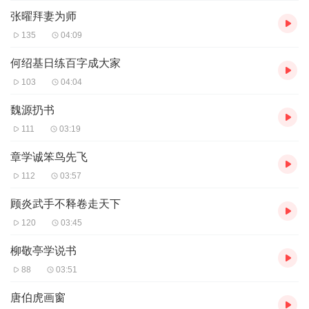
张曜拜妻为师
135
04:09
何绍基日练百字成大家
103
04:04
魏源扔书
111
03:19
章学诚笨鸟先飞
112
03:57
顾炎武手不释卷走天下
120
03:45
柳敬亭学说书
88
03:51
唐伯虎画窗