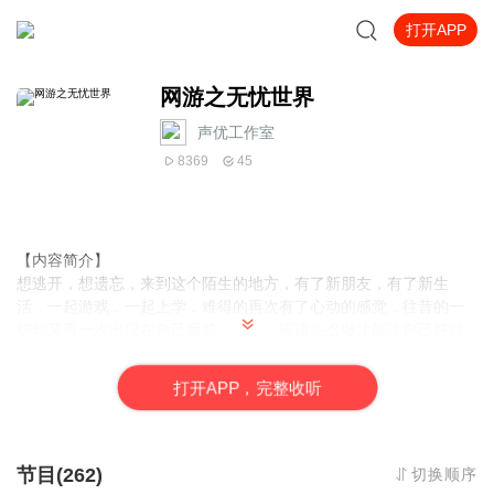
打开APP
网游之无忧世界
声优工作室
8369
45
【内容简介】
想逃开，想遗忘，来到这个陌生的地方，有了新朋友，有了新生
活，一起游戏，一起上学，难得的再次有了心动的感觉，往昔的一
切却又再一次出现在自己面前…………应该怎么做才能让自己好过
一点……自私啊，只是不愿自己受伤而已！
打
开
A
P
P，完整收听
【作者/主播简介】
作者：佳奇.QD，网络小说作家。
主播：声优工作室
节目(262)
切换顺序