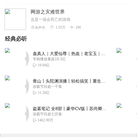
网游之灾难世界
这是一场会死亡的游戏
1.53万
196
有声书
经典必听
蛊真人｜大爱仙尊｜热血｜老宝玉｜多人VIP免费有声剧
专辑播放量超19.3亿
19.04亿
青山丨头陀渊演播丨轻松搞笑丨重生穿越丨古代权谋丨VIP免费 | 多人有声剧
连载节目超一千集
11.26亿
盗墓笔记 全8部丨豪华CV版丨苏尚卿&边江 领衔 多人有声剧丨冠声文化丨南派三叔
连载节目超七百集
1462.99万