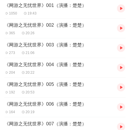
【购买须知】
《网游之无忧世界》001（演播：楚楚）
1、本作品为付费有声书，前43集为免费试听，购买成功后，即可收
听，可下载重复收听。
1050
19:43
2、版权归原作者所有，严禁翻录成任何形式，严禁在任何第三方平
台传播，违者将追究其法律责任。
《网游之无忧世界》002（演播：楚楚）
3、如在充值／购买环节遇到问题，您可通...
365
20:26
《网游之无忧世界》003（演播：楚楚）
273
21:06
《网游之无忧世界》004（演播：楚楚）
204
20:22
《网游之无忧世界》005（演播：楚楚）
192
20:53
《网游之无忧世界》006（演播：楚楚）
164
20:19
《网游之无忧世界》007（演播：楚楚）