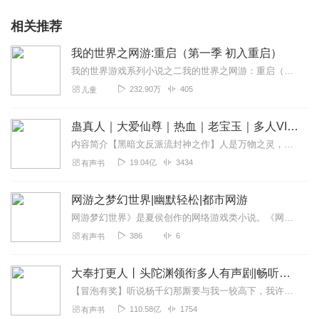
相关推荐
我的世界之网游:重启（第一季 初入重启）
我的世界游戏系列小说之二我的世界之网游：重启（第一季初入重启）2059年，我的世界游戏运行了半个世纪，终于迎来了全息时代！胡尧昊利用自己的欧皇体质意外获得了游...
232.90万
405
儿童
蛊真人｜大爱仙尊｜热血｜老宝玉｜多人VIP免费有声剧
内容简介【黑暗文反派流封神之作】人是万物之灵，蛊是天地真精。一个穿越者不断重生的故事。一个养蛊、炼蛊、用蛊的奇特世界。配音组（男角色）老宝玉旁白...
19.04亿
3434
有声书
网游之梦幻世界|幽默轻松|都市网游
网游梦幻世界》是夏侯创作的网络游戏类小说。《网游梦幻世界》分为四卷（仅三卷问世），主要讲述一个网游白痴纵横网络的奇特故事。文笔幽默搞怪，冒险经历非常精彩，实在是...
386
6
有声书
大奉打更人丨头陀渊领衔多人有声剧|畅听全集|王鹤棣、田曦薇主演影视剧原著|卖报小郎君
【冒泡有奖】听说杨千幻那厮要与我一较高下，我许七安要开始装叉了！快进入声音播放页戳下方输入框，冒个泡偷偷告诉我，我要用哪些诗词才能胜过他？说得好的，有赏！202...
110.58亿
1754
有声书