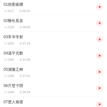
01按图索骥
3117
06:16
02鞭长莫及
2155
09:06
03常羊学射
1685
07:16
04滥竽充数
1582
10:38
05涸辙之鲋
1268
07:01
06尺璧寸阴
1448
06:39
07楚人偷渡