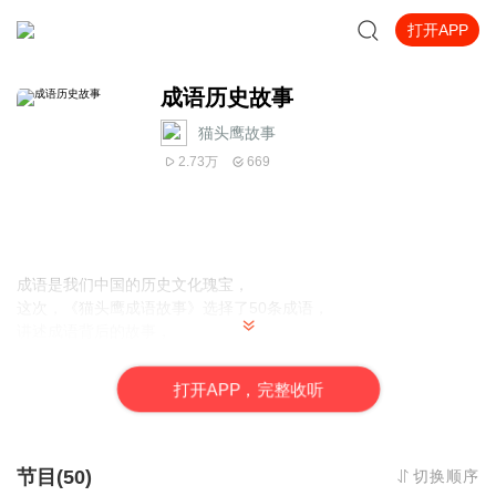
打开APP
成语历史故事
猫头鹰故事
2.73万
669
成语是我们中国的历史文化瑰宝，
这次，《猫头鹰成语故事》选择了50条成语，
讲述成语背后的故事，
传递故事蕴含的道理，
打
开
A
P
P，完整收听
我们根据3-9岁儿童的认知能力，理解能力，
精选内容，让孩子听完还想听，听完就能懂！
赶快来听吧！
节目(50)
切换顺序