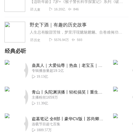
【适听年龄】7岁+《猴子警长科学探案记》系列《破坏者联盟篇1·猴子警长科学探案记》>>>《破坏者联盟篇2·猴子警长科学探案记》>>>《破坏者联盟篇3·猴子警长科...
16.20亿
846
儿童
野史下酒｜有趣的历史故事
人生总有酸甜苦辣，梦里浮现魑魅魍魉。合卷难掩功名利禄，举杯溢满贪嗔痴狂。
5576.94万
593
历史
经典必听
蛊真人｜大爱仙尊｜热血｜老宝玉｜多人VIP免费有声剧
专辑播放量超19.1亿
19.13亿
青山丨头陀渊演播丨轻松搞笑丨重生穿越丨古代权谋丨VIP免费 | 多人有声剧
主播粉丝1659万
11.39亿
盗墓笔记 全8部丨豪华CV版丨苏尚卿&边江 领衔 多人有声剧丨冠声文化丨南派三叔
连载节目超七百集
1809.57万