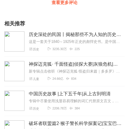
查看更多评论
相关推荐
历史深处的民国丨揭秘那些不为人知的历史故事
这是一套关于1840～1925年正史的彪悍史书。是中国历史上一套全面解读晚清、共和、抗战的长篇历史力作。从来没有一本关于民国的书籍，能像《历史深处的民国》这样，...
3235.30万
225
历史
神探迈克狐· 千面怪盗|侦探大赛|灰狼危机|多多罗
新专辑点击收听《神探迈克狐·怪盗归来篇｜多多罗》！！！>>>点击进入主播橱窗购买《神探迈克狐》系列图书吧!<<<多多罗故事【点击前往】收听多多罗其他好玩有趣的故...
24.66亿
834
儿童
中国历史故事 |上下五千年|从上古到明清
专辑中尽量使用浅显容易理解的词汇代替原文言文，但古人的名字、古代地名有些还是需要自己辨别才更好理解。历史是过去时，已不可改变，主播也不想过多的修饰与演绎，尽量把...
2206.78万
384
历史
破坏者联盟篇2·猴子警长科学探案记|宝宝巴士故事