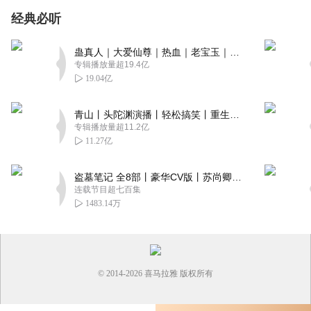
经典必听
蛊真人｜大爱仙尊｜热血｜老宝玉｜多人VIP免费有声剧
专辑播放量超19.4亿
19.04亿
青山丨头陀渊演播丨轻松搞笑丨重生穿越丨古代权谋丨VIP免费 | 多人有声剧
专辑播放量超11.2亿
11.27亿
盗墓笔记 全8部丨豪华CV版丨苏尚卿&边江 领衔 多人有声剧丨冠声文化丨南派三叔
连载节目超七百集
1483.14万
© 2014-
2026
喜马拉雅 版权所有