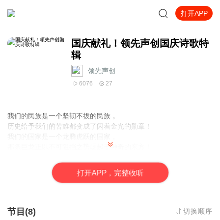
打开APP
国庆献礼！领先声创国庆诗歌特
辑
领先声创
6076
27
我们的民族是一个坚韧不拔的民族，
历史给予我们的苦难都变成了闪着金光的勋章！
我们的国家是一个龙腾虎跃的国家，
那条巨龙正以不可阻挡之势崛起于神奇的东方！
------------------------------------------------
值此祖国70周年华诞之际，领先声创以诗歌向祖国献礼！用我们的
打
开
A
P
P，完整收听
声音、用我们的热血、用我们的灵魂诵读经典爱国篇章，
歌颂我们
的祖国！永远繁荣富强！
节目(8)
切换顺序