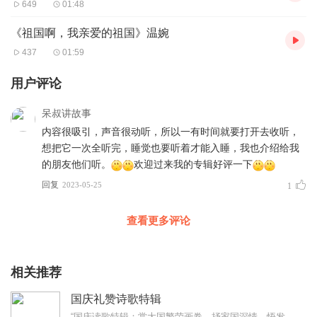
649
01:48
《祖国啊，我亲爱的祖国》温婉
437
01:59
用户评论
呆叔讲故事
内容很吸引，声音很动听，所以一有时间就要打开去收听，
想把它一次全听完，睡觉也要听着才能入睡，我也介绍给我
的朋友他们听。
欢迎过来我的专辑好评一下
回复
2023-05-25
1
查看更多评论
相关推荐
国庆礼赞诗歌特辑
“国庆读歌特辑：赏大国繁荣画卷，抒家国深情，悟发展之道与时代同行贺国庆️各位听友们，你们好呀。感谢大家来到我的国庆特辑。现在你是不是和我一样：看着天安门的五星国...