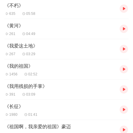
《不朽》
635
05:58
《黄河》
261
04:49
《我爱这土地》
267
03:29
《我的祖国》
1456
02:52
《我用残损的手掌》
391
03:09
《长征》
1980
01:41
《祖国啊，我亲爱的祖国》豪迈