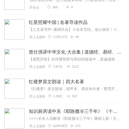
369
8
生活
红星照耀中国 | 名著导读作品
【人文读书声--重磅作品】※全本完结，放心收听！※八年级（上）语文教科书名著导读指定作品，同名有声书！※著名翻译家董乐山先生权威中文译本！※人民文学出版...
1749.27万
46
人文国学
曾仕强讲中华文化·大合集 | 道德经、易经、三国演义中的国学
【感恩回馈】在传播智慧与美好的旅途中，真诚感谢每一位伙伴的温暖陪伴与鼎力支持！欢迎曾仕强学堂粉丝听友们入群交流，更多新鲜玩法和福利活动等你！添加微信：zengf...
3.87亿
2112
人文国学
红楼梦原文朗读｜四大名著
《红楼梦》原文朗读，程甲本、庚辰本作者：曹雪芹，朗读：白云出岫、蓝色百合《红楼梦》程甲本和庚辰本是该书两大重要版本。程甲本由程伟元和高鹗于乾隆五十六年（1791...
1.38亿
597
人文国学
知识厨房读中东《耶路撒冷三千年》 《十字军的故事》《奥斯曼帝国与土耳其》人话解读 | 读懂巴以冲突、叙利亚
>>>>全本人话解读《耶路撒冷三千年》重磅上新！主讲人「知识厨房」全新解读，3次奔赴以色列，直击巴以冲突，他经历了什么？又会给我们带来什么？欢迎收听，参与抽奖！...
6248.88万
271
人文国学