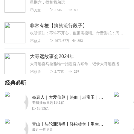
星期六，得和我弟玩
2736
80
儿童
非常有梗【搞笑流行段子】
收听须知：不许不开心，催更需投喂。付费形式：周一付费更新，周四免费更新。不定期加更。会员免费听，或单期2.99元订购听（二选一即可）！本节目由喜马拉雅独家出品说...
4671.67万
853
娱乐
大哥远故事会2024年
大哥远喜马拉雅唯一指定官方账号，记录大哥远直播时讲述每段故事会，用最接地气的东北话带你身临其境走进每一段故事会，你笑了就行，不要纠结故事的真实性。故事消失的就是...
2.77亿
297
娱乐
经典必听
蛊真人｜大爱仙尊｜热血｜老宝玉｜多人VIP免费有声剧
专辑播放量超19.1亿
19.13亿
青山丨头陀渊演播丨轻松搞笑丨重生穿越丨古代权谋丨VIP免费 | 多人有声剧
最近一周更新