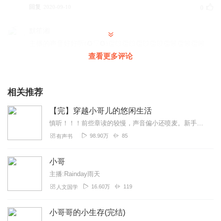
回复
2020-09-10
0
默笙湘
主播的声音好好听(✪▽✪)👏🏻👏🏻👏🏻👏🏻👏🏼👏🏼👏🏼
👏🏼👏🏽👏🏽👏🏽👏🏽👏👏👏👏👏🏾👏🏾👏🏾👏🏾👏🏿👏🏿
查看更多评论
👏🏿👏🏿
回复
2020-07-18
0
相关推荐
【完】穿越小哥儿的悠闲生活
慎听！！！前些章读的较慢，声音偏小还喷麦。新手一只，请手下留情。不喜欢话不要勉强自己的耳朵哈，山高水长，我们江湖再见（抱拳.jpg）主受，穿越种田甜宠文，腐女一...
98.90万
85
有声书
小哥
主播:Rainday雨天
16.60万
119
人文国学
小哥哥的小生存(完结)