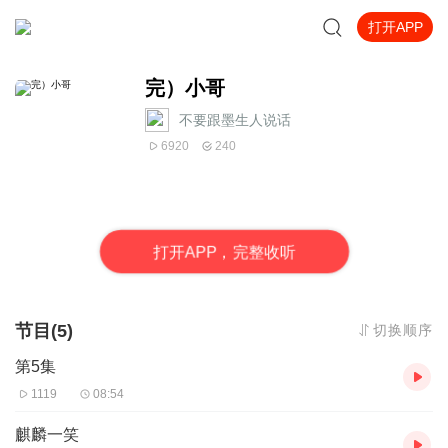
打开APP
完）小哥
不要跟墨生人说话
6920
240
打
开
A
P
P，完整收听
节目(5)
切换顺序
第5集
1119
08:54
麒麟一笑