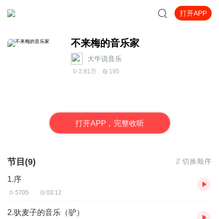
打开APP
不来梅的音乐家
大牛说音乐
2.81万
195
打
开
A
P
P，完整收听
节目(9)
切换顺序
1.序
5705
03:12
2.驮麦子的音乐（驴）