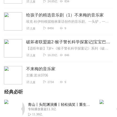
24.65亿
834
儿童
给孩子的精选音乐剧（1）不来梅的音乐家
埃克·杜伊特根据格林童话创作的音乐剧。一头驴，一只狗，一只猫和一只公鸡。
8456
9
儿童
破坏者联盟篇2·猴子警长科学探案记|宝宝巴士故事
【适听年龄】7岁+《猴子警长科学探案记》系列《破坏者联盟篇1·猴子警长科学探案记》>>>《破坏者联盟篇2·猴子警长科学探案记》>>>《破坏者联盟篇3·猴子警长科...
16.20亿
846
儿童
不来梅的音乐家
主播:若水0706
2734
9
儿童
经典必听
青山丨头陀渊演播丨轻松搞笑丨重生穿越丨古代权谋丨VIP免费 | 多人有声剧
专辑播放量超11.3亿
11.38亿