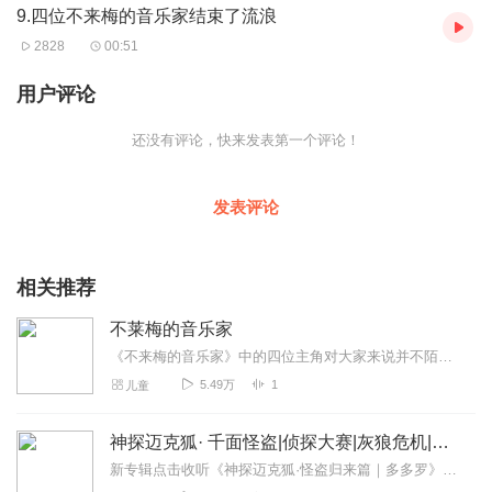
9.四位不来梅的音乐家结束了流浪
2828
00:51
用户评论
还没有评论，快来发表第一个评论！
发表评论
相关推荐
不莱梅的音乐家
《不来梅的音乐家》中的四位主角对大家来说并不陌生：驴、狗、猫和公鸡。当这几个动物因为年老体弱而被赶出来的时候，乐器演奏出来的是什么样的音乐？当它们一起走在乡间小...
5.49万
1
儿童
神探迈克狐· 千面怪盗|侦探大赛|灰狼危机|多多罗
新专辑点击收听《神探迈克狐·怪盗归来篇｜多多罗》！！！>>>点击进入主播橱窗购买《神探迈克狐》系列图书吧!<<<多多罗故事【点击前往】收听多多罗其他好玩有趣的故...